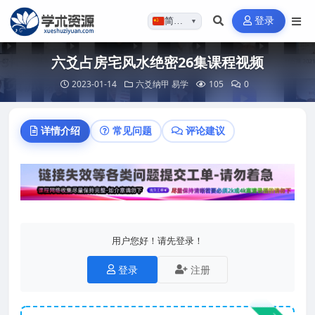
登录
简体…
▼
六爻占房宅风水绝密26集课程视频
2023-01-14
六爻纳甲
易学
105
0
详情介绍
常见问题
评论建议
用户您好！请先登录！
登录
注册