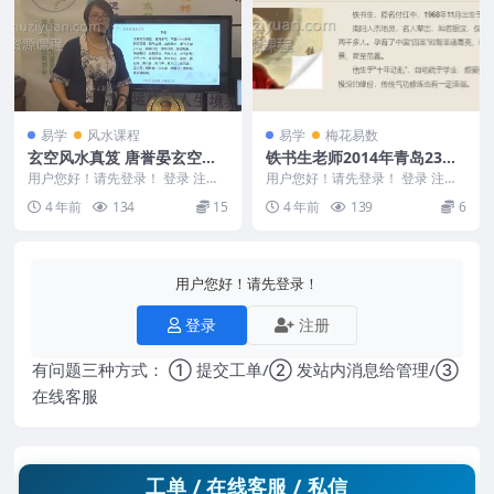
易学
风水课程
易学
梅花易数
玄空风水真笈 唐誉晏玄空风
铁书生老师2014年青岛23期
水真笈课程视频51集
铁口断梅花录音
用户您好！请先登录！ 登录 注册
用户您好！请先登录！ 登录 注册
唐誉晏玄空风水 唐誉晏玄空风水
铁书生老师2014年青岛23期铁口
4 年前
134
15
4 年前
139
6
真笈课程视频5...
断梅花录音 ...
用户您好！请先登录！
登录
注册
有问题三种方式： ① 提交工单/② 发站内消息给管理/③
在线客服
工单 / 在线客服 / 私信