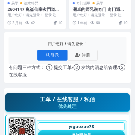
易学
法术符咒
奇门遁甲
易学
2604147 崑崙仙宗玄門道功
澜卓的师兄说奇门 奇门遁甲-
修煉入門
实战篇
用户您好！请先登录！ 登录 注册
用户您好！请先登录！ 登录 注册
崑崙仙宗玄門道功修煉入門 26041
澜卓的师兄说奇门 澜卓的师兄说
3 月前
42
10
1 年前
60
10
47
奇门 奇门遁甲-...
用户您好！请先登录！
登录
注册
有问题三种方式： ① 提交工单/② 发站内消息给管理/③
在线客服
工单 / 在线客服 / 私信
优先处理
yiguoxue78
复制微信号