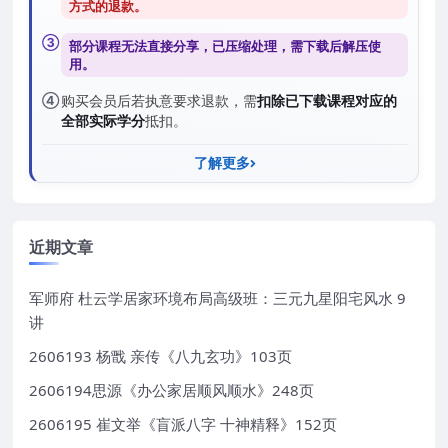
方式的退款
。
③
部分课程无法直接分享，已压缩处理，需
下载后解压
使
用。
④
购买会员后若执意要求退款，需
扣除已下载课程对应的
全部实际学分
抵扣。
了解更多
近期文章
军师府 杜云学居家环境布局高级班：三元九星阳宅风水 9
讲
2606193 杨戬 亲传《八九玄功》103页
2606194思源《办公家居顺风顺水》248页
2606195 崔文举《盲派八字 十神精释》152页