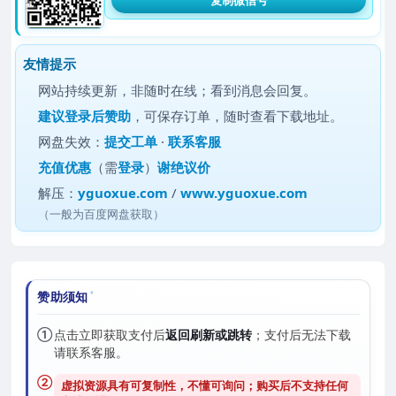
友情提示
网站持续更新，非随时在线；看到消息会回复。
建议
登录后赞助
，可保存订单，随时查看下载地址。
网盘失效：
提交工单
·
联系客服
充值优惠
（需
登录
）
谢绝议价
解压：
yguoxue.com
/
www.yguoxue.com
（一般为百度网盘获取）
赞助须知
①
点击立即获取支付后
返回刷新或跳转
；支付后无法下载
请联系客服。
②
虚拟资源具有可复制性，不懂可询问；购买后
不支持任何