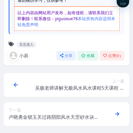
请勿模仿学习，仅供参考！
TOP
以上内容由网站用户发布，如有侵权，请联系我们立
即删除！联系微信：yiguoxue78
本站所有内容适用本
站免责声明
玄忠道人
小易
分享
收藏
点赞(
0
)
上一篇
吴极老师讲解无极风水风水课程5天课程 道
易学院
下一篇
卢晓勇金锁玉关过路阴阳风水天罡砂水诀经
典案例视频课程