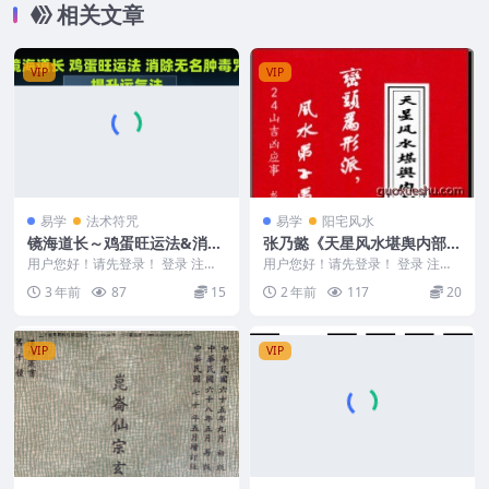
相关文章
VIP
VIP
易学
法术符咒
易学
阳宅风水
镜海道长～鸡蛋旺运法&消除
张乃懿《天星风水堪舆内部绝
无名肿毒咒 会员专享免费获
密讲义+24山吉凶应事 龙向分
用户您好！请先登录！ 登录 注册
用户您好！请先登录！ 登录 注册
取
镜海道长～鸡蛋旺运法&消除无名
房法》185页
《天星风水堪舆内部绝密讲义+24
3 年前
87
15
2 年前
117
20
肿毒咒 ...
山吉凶应事 龙...
VIP
VIP