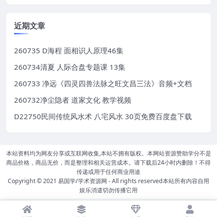
近期文章
260735 D海程 面相识人原理46集
260734清夏 人际合盘专题课 13集
260733 净远《四灵四兽法脉之旺文昌三法》音频+文档
260732净尘隐者 道家文化 教学视频
D22750民间传统风水术 八宅风水 30页免费百度盘下载
本站资料均为网友分享或互联网收集,本站不拥有版权。本网站资源赞助学分不是
商品价格，商品无价，而是整理和相关运营成本。请下载后24小时内删除！不得
传递或用于任何商业用途
Copyright © 2021
易国学/学术资源网
- All rights reserved本站所有内容自用
娱乐消遣切勿传播它用