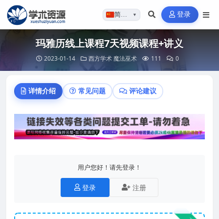
登录
简体…
▼
玛雅历线上课程7天视频课程+讲义
2023-01-14
西方学术
魔法巫术
111
0
详情介绍
常见问题
评论建议
用户您好！请先登录！
登录
注册