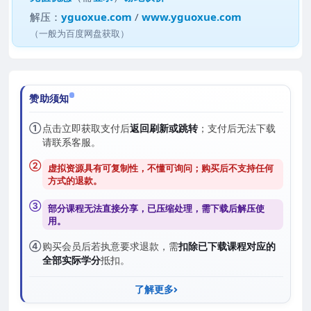
解压：
yguoxue.com
/
www.yguoxue.com
（一般为百度网盘获取）
赞助须知
①
点击立即获取支付后
返回刷新或跳转
；支付后无法下载
请联系客服。
②
虚拟资源具有可复制性，不懂可询问；购买后
不支持任何
方式的退款
。
③
部分课程无法直接分享，已压缩处理，需
下载后解压
使
用。
④
购买会员后若执意要求退款，需
扣除已下载课程对应的
全部实际学分
抵扣。
了解更多