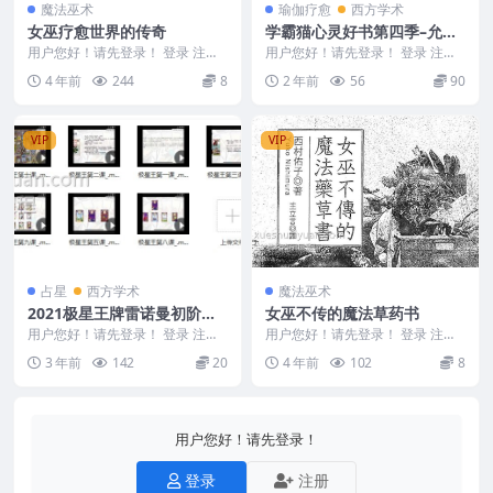
魔法巫术
瑜伽疗愈
西方学术
女巫疗愈世界的传奇
学霸猫心灵好书第四季–允许
自己，释放力量
用户您好！请先登录！ 登录 注册
用户您好！请先登录！ 登录 注册
女巫疗愈世界的传奇 编号223333-
学霸猫心灵好书第四季–允许自
4 年前
244
8
2 年前
56
90
035
己，释...
VIP
VIP
占星
西方学术
魔法巫术
2021极星王牌雷诺曼初阶课
女巫不传的魔法草药书
程线上训练营10天10集
用户您好！请先登录！ 登录 注册
用户您好！请先登录！ 登录 注册
2021极星王牌雷诺曼初阶课程线
女巫不传的魔法草药书 编号：223
3 年前
142
20
4 年前
102
8
上训练营10天...
348-10...
用户您好！请先登录！
登录
注册