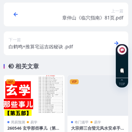
上一篇
章仲山《临穴指南》81页.pdf
下一篇
白鹤鸣+推算宅运吉凶秘诀 .pdf
相关文章
在线咨询
VIP
VIP
TOP
周易预测
易学
奇门遁甲
易学
260546 玄学那些事儿（第五
大宗师三合莹元风水安卓手机