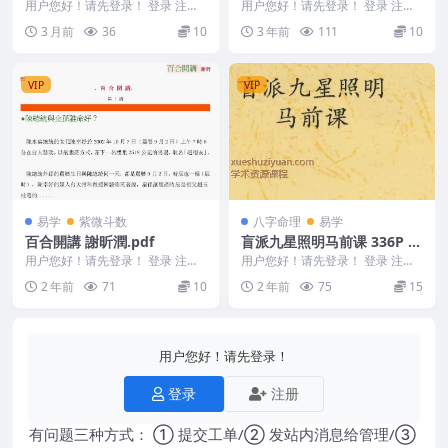
部）181页
软件
用户您好！请先登录！ 登录 注册
用户您好！请先登录！ 登录 注册
玄学那些事儿（第五部）181页 26
大宗师三合莹元风水安卓手机软件
3 月前
36
10
3 年前
111
10
0546 ...
大宗师三合莹元...
VIP
VIP
易学
紫微斗数
八字命理
易学
百合開講 謝昕潤.pdf
盲派九星照明马前课 336P 刘
威吾.pdf
用户您好！请先登录！ 登录 注册
用户您好！请先登录！ 登录 注册
百合開講 謝昕潤.pdf194p 24030
刘威吾 盲派九星照明马前课 336P
2 年前
71
10
2 年前
75
15
1...
刘威吾....
用户您好！请先登录！
登录
注册
有问题三种方式： ① 提交工单/② 发站内消息给管理/③