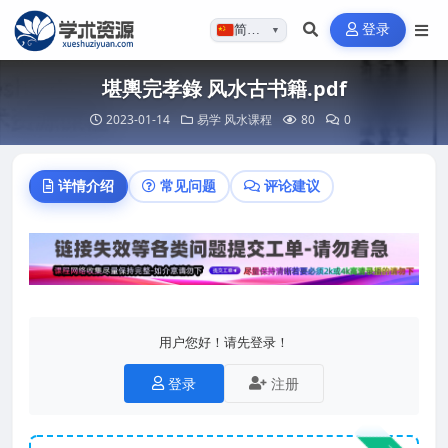
登录
简体…
▼
堪輿完孝錄 风水古书籍.pdf
2023-01-14
易学
风水课程
80
0
详情介绍
常见问题
评论建议
用户您好！请先登录！
登录
注册