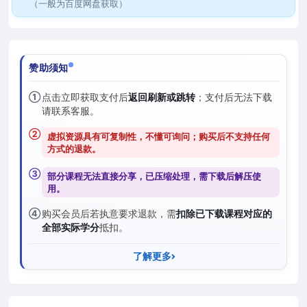
（一般为百度网盘获取）
赞助须知
①
点击立即获取支付后
返回刷新或跳转
；支付后无法下载
请联系客服。
②
虚拟资源具有可复制性，不懂可询问；购买后
不支持任何
方式的退款
。
③
部分课程无法直接分享，已压缩处理，需
下载后解压
使
用。
④
购买会员后若执意要求退款，需
扣除已下载课程对应的
全部实际学分
抵扣。
了解更多