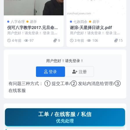
八字命理
易学
七政四余
易学
倪可八字教学2017.元旦命理
谢淙-天星择日讲义.pdf
班 视频 +录音 15集
用户您好！请先登录！ 登录 注册
用户您好！请先登录！ 登录 注册
倪可老师2017.元旦命理班 倪可 2
谢淙-天星择日讲义.pdf 2312106-
4 年前
97
9
3 年前
106
15
017年...
2...
用户您好！请先登录！
登录
注册
有问题三种方式： ① 提交工单/② 发站内消息给管理/③
在线客服
工单 / 在线客服 / 私信
优先处理