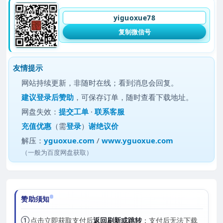
yiguoxue78
复制微信号
友情提示
网站持续更新，非随时在线；看到消息会回复。
建议
登录后赞助
，可保存订单，随时查看下载地址。
网盘失效：
提交工单
·
联系客服
充值优惠
（需
登录
）
谢绝议价
解压：
yguoxue.com
/
www.yguoxue.com
（一般为百度网盘获取）
赞助须知
①
点击立即获取支付后
返回刷新或跳转
；支付后无法下载