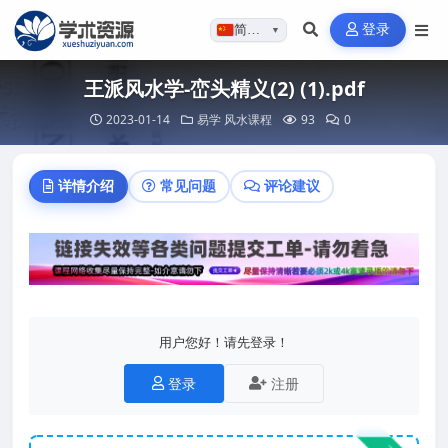
登录
简体…
▼
王派风水学-峦头精义(2) (1).pdf
2023-01-14
易学
风水课程
93
0
详情介绍
常见问题
评论建议
用户您好！请先登录！
登录
注册