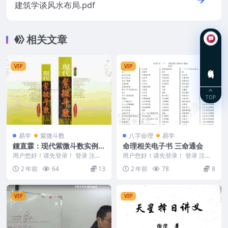
建筑学谈风水布局.pdf
相关文章
VIP
VIP
在线咨询
TOP
易学
紫微斗数
八字命理
易学
鍾直霖：现代紫微斗数实例.p
命理相关电子书 三命通会
df
用户您好！请先登录！ 登录 注册
用户您好！请先登录！ 登录 注册
鍾直霖：现代紫微斗数实例.pdf 24
命理相关电子书 三命通会 171页 2
2 年前
64
13
2 年前
78
8
0301...
4020...
VIP
VIP