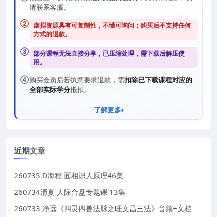
请联系客服。
②
虚拟资源具有可复制性，不懂可询问；购买后
不支持任何
方式的退款
。
③
部分课程无法直接分享，已压缩处理，需
下载后解压
使
用。
④
购买会员后若执意要求退款，需
扣除已下载课程对应的
全部实际学分
抵扣。
了解更多
近期文章
260735 D海程 面相识人原理46集
260734清夏 人际合盘专题课 13集
260733 净远《四灵四兽法脉之旺文昌三法》音频+文档