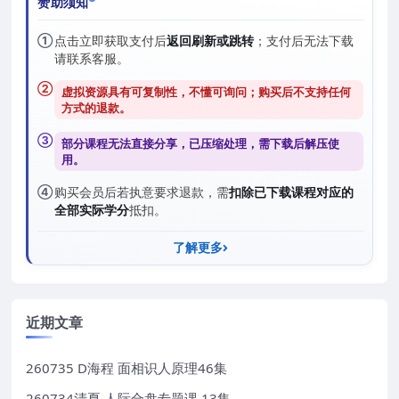
赞助须知
①
点击立即获取支付后
返回刷新或跳转
；支付后无法下载
请联系客服。
②
虚拟资源具有可复制性，不懂可询问；购买后
不支持任何
方式的退款
。
③
部分课程无法直接分享，已压缩处理，需
下载后解压
使
用。
④
购买会员后若执意要求退款，需
扣除已下载课程对应的
全部实际学分
抵扣。
了解更多
近期文章
260735 D海程 面相识人原理46集
260734清夏 人际合盘专题课 13集