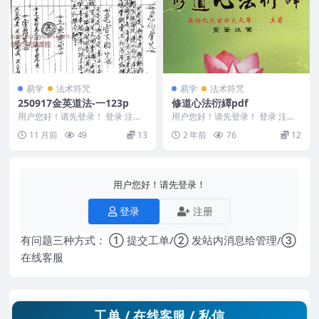
易学
法术符咒
易学
法术符咒
250917金英道法-一123p
修道心法衍繹pdf
用户您好！请先登录！ 登录 注册
用户您好！请先登录！ 登录 注册
金英道法-一123p 250917
修道心法衍繹 2403209-83
11 月前
49
13
2 年前
76
12
用户您好！请先登录！
登录
注册
有问题三种方式： ① 提交工单/② 发站内消息给管理/③
在线客服
工单 / 在线客服 / 私信