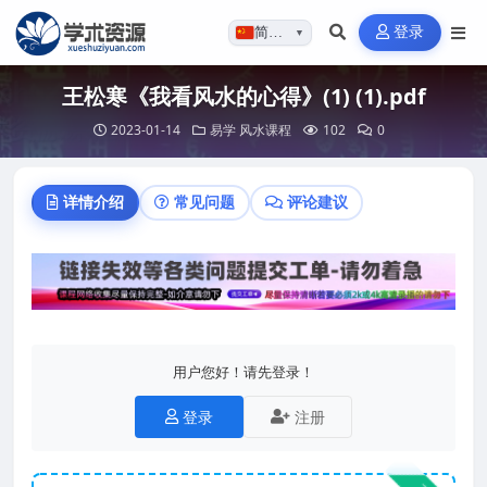
登录
简体…
▼
王松寒《我看风水的心得》(1) (1).pdf
2023-01-14
易学
风水课程
102
0
详情介绍
常见问题
评论建议
用户您好！请先登录！
登录
注册