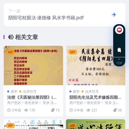
下一篇
阴阳宅杖眼法·凌德修 风水学书籍.pdf
相关文章
在线咨询
VIP
VIP
TOP
易学
法术符咒
易学
法术符咒
法箜《天医秘法第四部》(视
阴阳先生法及咒术修炼四期
频+法本)
清霂 民法集合篇 续《阴阳先
用户您好！请先登录！ 登录 注册
用户您好！请先登录！ 登录 注册
法箜《天医秘法第四部》(视频+法
生四期》
最新道法课程 民法集合篇 续《阴
3 年前
170
15
3 年前
221
38
本) 2401...
阳先生四期》 ...
VIP
VIP