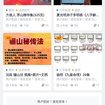
易学
法术符咒
八字命理
易学
方俊人 茅山精华集(325页)
夏光明弟子李明棋《八字解盘
思路深度破译大揭秘》1集Y
用户您好！请先登录！ 登录 注册
用户您好！请先登录！ 登录 注册
茅山精华集(325页) Y2305-073
夏光明弟子李明棋《八字解盘思路
3 年前
143
15
2 年前
54
8
深度破译大揭秘》...
VIP
VIP
易学
法术符咒
八字命理
易学
法延 骊山法 视频+图片+文档
杨明《九极命理》20集
用户您好！请先登录！ 登录 注册
用户您好！请先登录！ 登录 注册
法延 骊山法 视频+图片+文档 240
杨明《九极命理》20集 240678 杨
3 年前
129
32
2 年前
89
17
1283...
明《九...
用户您好！请先登录！