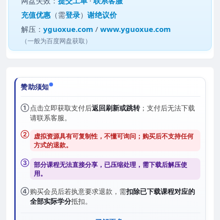
网盘失效：
提交工单
·
联系客服
充值优惠
（需
登录
）
谢绝议价
解压：
yguoxue.com
/
www.yguoxue.com
（一般为百度网盘获取）
赞助须知
①
点击立即获取支付后
返回刷新或跳转
；支付后无法下载
请联系客服。
②
虚拟资源具有可复制性，不懂可询问；购买后
不支持任何
方式的退款
。
③
部分课程无法直接分享，已压缩处理，需
下载后解压
使
用。
④
购买会员后若执意要求退款，需
扣除已下载课程对应的
全部实际学分
抵扣。