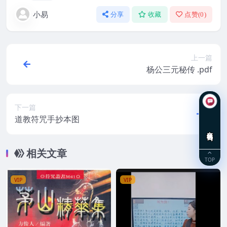
小易
分享
收藏
点赞(
0
)
上一篇
杨公三元秘传 .pdf
下一篇
道教符咒手抄本图
在线咨询
相关文章
TOP
VIP
VIP