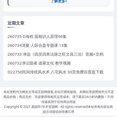
了解更多
近期文章
260735 D海程 面相识人原理46集
260734清夏 人际合盘专题课 13集
260733 净远《四灵四兽法脉之旺文昌三法》音频+文档
260732净尘隐者 道家文化 教学视频
D22750民间传统风水术 八宅风水 30页免费百度盘下载
本站资料均为网友分享或互联网收集,本站不拥有版权。本网站资源赞助学分不是
商品价格，商品无价，而是整理和相关运营成本。请下载后24小时内删除！不得
传递或用于任何商业用途
Copyright © 2021
易国学/学术资源网
- All rights reserved本站所有内容自用
娱乐消遣切勿传播它用