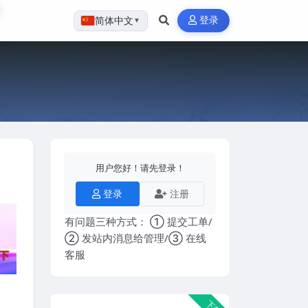
登录
简体中文
▼
用户您好！请先登录！
登录
注册
有问题三种方式： ① 提交工单/
② 发站内消息给管理/③ 在线
客服
下载