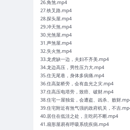
26.角煞.mp4
27.铁叉路.mp4
28.探头屋.mp4
29.冲天煞.mp4
30.光煞屋.mp4
31.声煞屋.mp4
32.失火煞.mp4
33.龙虎缺一边，夫妇不齐美.mp4
34.龙边高压，男性压力大.mp4
35.住无尾巷，身体多病痛.mp4
36.住高架桥旁，会有血光之灾.mp4
37.住高压电塔旁，致癌、破财.mp4
38.住宅一屋独耸，会遭盗、凶杀、败财.mp
39.住宅附近有煞气强的政府机关，不吉.mp
40.居住在低洼之处，主吃药不断.mp4
41.扇形屋易有呼吸系统疾病.mp4