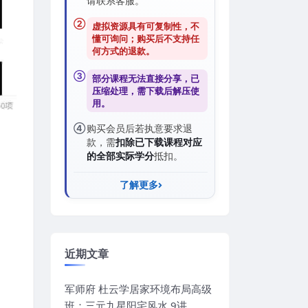
请联系客服。
②
虚拟资源具有可复制性，不
懂可询问；购买后
不支持任
何方式的退款
。
③
部分课程无法直接分享，已
压缩处理，需
下载后解压
使
用。
④
购买会员后若执意要求退
款，需
扣除已下载课程对应
的全部实际学分
抵扣。
了解更多
近期文章
军师府 杜云学居家环境布局高级
班：三元九星阳宅风水 9讲