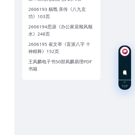
2606193 杨戬 亲传《八九玄
功》103页
2606194思源《办公家居顺风顺
水》248页
2606195 崔文举《盲派八字 十
神精释》152页
王凤麟电子书50部凤麟易理PDF
书籍
在线咨询
TOP