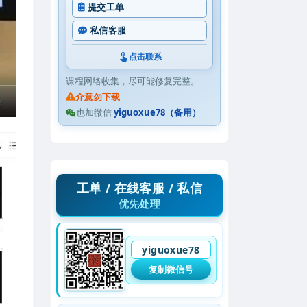
提交工单
私信客服
点击联系
课程网络收集，尽可能修复完整。
介意勿下载
也加微信
yiguoxue78（备用）
工单 / 在线客服 / 私信
优先处理
yiguoxue78
复制微信号