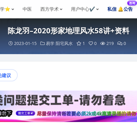
咨询
国学⭐
中医
西方学术
用户中心✔️
私信 🔔公告
陈龙羽–2020形家地理风水58讲+资料
2023-01-15
易学
阳宅风水
1
0
219
0
论建议