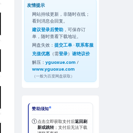
友情提示
网站持续更新，非随时在线；
看到消息会回复。
建议
登录后赞助
，可保存订
单，随时查看下载地址。
网盘失效：
提交工单
·
联系客服
充值优惠
（需
登录
）
谢绝议价
解压：
yguoxue.com
/
www.yguoxue.com
（一般为百度网盘获取）
赞助须知
①
点击立即获取支付后
返回刷
新或跳转
；支付后无法下载