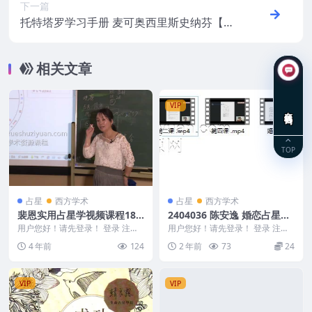
下一篇
托特塔罗学习手册 麦可奥西里斯史纳芬【托
特塔罗学习手册】繁体横版黑白扫描
相关文章
VIP
在线咨询
TOP
占星
西方学术
占星
西方学术
裴恩实用占星学视频课程18
2404036 陈安逸 婚恋占星专
视频百度盘下载
题5集
用户您好！请先登录！ 登录 注册
用户您好！请先登录！ 登录 注册
裴恩实用占星学视频课程（缺第一
2404036 陈安逸 婚恋占星专题5集
4 年前
124
2 年前
73
24
课） 编号：D2...
彩蛋...
VIP
VIP