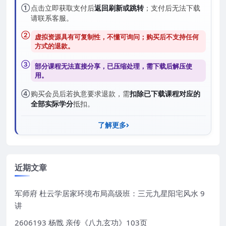
①
点击立即获取支付后
返回刷新或跳转
；支付后无法下载
请联系客服。
②
虚拟资源具有可复制性，不懂可询问；购买后
不支持任何
方式的退款
。
③
部分课程无法直接分享，已压缩处理，需
下载后解压
使
用。
④
购买会员后若执意要求退款，需
扣除已下载课程对应的
全部实际学分
抵扣。
了解更多
近期文章
军师府 杜云学居家环境布局高级班：三元九星阳宅风水 9
讲
2606193 杨戬 亲传《八九玄功》103页