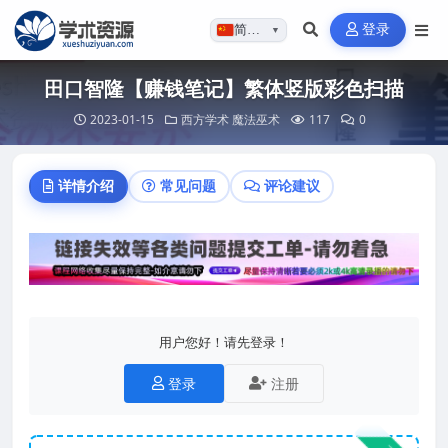
登录
简体…
▼
田口智隆【赚钱笔记】繁体竖版彩色扫描
2023-01-15
西方学术
魔法巫术
117
0
详情介绍
常见问题
评论建议
用户您好！请先登录！
登录
注册