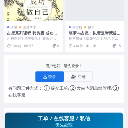
占星
西方学术
塔罗牌
易学
占星系列课程 韩良露·成功做
塔罗与占星：以黄道智慧提升
自己
塔罗解牌技巧
用户您好！请先登录！ 登录 注册
用户您好！请先登录！ 登录 注册
韩良露占星系列 韩良露·成功做自
编号：221792D970. 塔罗与占
3 年前
97
8
4 年前
106
15
己 Y230...
星：以黄...
用户您好！请先登录！
登录
注册
有问题三种方式： ① 提交工单/② 发站内消息给管理/③
在线客服
工单 / 在线客服 / 私信
优先处理