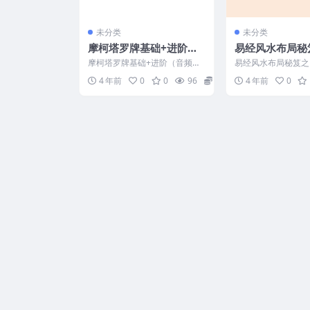
未分类
未分类
摩柯塔罗牌基础+进阶
易经风水布局秘
（音频）+文档
见居家风水180
摩柯塔罗牌基础+进阶（音频）
易经风水布局秘笈之
化法》
编号223349-051
风水180种煞气及化
4 年前
0
0
96
23
4 年前
0
2720B021