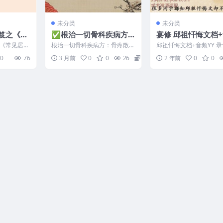
未分类
未分类
笈之《常
✅根治一切骨科疾病方：
宴修 邱祖忏悔文档
种煞气及
骨疼散
YY
《常见居家
根治一切骨科疾病方：骨疼散
邱祖忏悔文档+音频YY 录
法》 编号：
此方通治：风湿、类风湿、坐骨
档 2501109 mmexport1
0
76
3 月前
0
0
26
10
2 年前
0
0
神经痛、肩周炎、颈椎病、...
0...