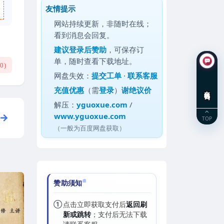
友情提示
网站持续更新，非随时在线；
看到消息会回复。
建议
登录后赞助
，可保存订
单，随时查看下载地址。
(
0
)
网盘失效：
提交工单
·
联系客服
充值优惠
（需
登录
）
谢绝议价
在线咨询
解压：
yguoxue.com
/
www.yguoxue.com
TOP
（一般为百度网盘获取）
赞助须知
①
点击立即获取支付后
返回刷
新或跳转
；支付后无法下载