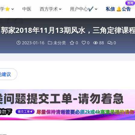
咨询
国学⭐
中医
西方学术
用户中心✔️
私信 🔔公告
 郭家2018年11月13期风水，三角定律课
2023-01-16
未分类
0
0
88
0
论建议