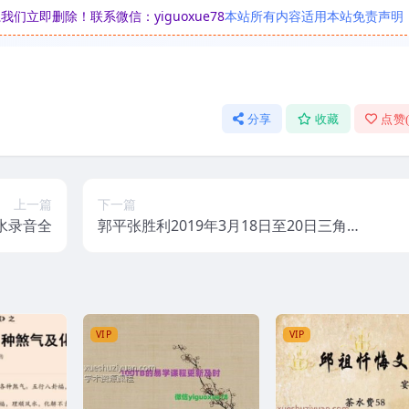
立即删除！联系微信：yiguoxue78
本站所有内容适用本站免责声明
分享
收藏
点赞
上一篇
下一篇
风水录音全
郭平张胜利2019年3月18日至20日三角定
律录音全
VIP
VIP