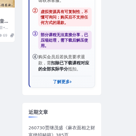
请联系客服。
②
虚拟资源具有可复制性，不
懂可询问；购买后
不支持任
+音频
何方式的退款
。
音+文
7233
③
部分课程无法直接分享，已
69
15
压缩处理，需
下载后解压
使
用。
④
购买会员后若执意要求退
款，需
扣除已下载课程对应
的全部实际学分
抵扣。
了解更多
近期文章
260730贾继茂盛《麻衣面相之财
富绝招秘籍》385页