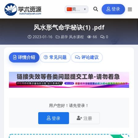
登录
简体…
▼
风水形气命学秘诀(1) .pdf
2023-01-16
易学
风水课程
66
0
详情介绍
常见问题
评论建议
用户您好！请先登录！
登录
注册