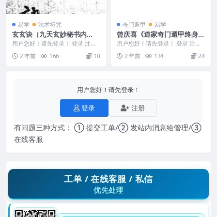
易学
法术符咒
奇门遁甲
易学
玄玄诀（九天玄妙秘书内
曾庆喜《道家奇门遁甲终身局
经）.pdf
八字合参》19集
用户您好！请先登录！ 登录 注册
用户您好！请先登录！ 登录 注册
玄玄诀（九天玄妙秘书内经）.pdf
曾庆喜《道家奇门遁甲终身局八字
2 年前
166
10
2 年前
134
24
24050...
合参》19集 2...
用户您好！请先登录！
登录
注册
有问题三种方式： ① 提交工单/② 发站内消息给管理/③
在线客服
工单 / 在线客服 / 私信
优先处理