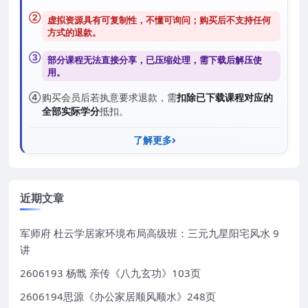
②
虚拟资源具有可复制性，不懂可询问；购买后
不支持任何
方式的退款
。
③
部分课程无法直接分享，已压缩处理，需
下载后解压
使
用。
④
购买会员后若执意要求退款，需
扣除已下载课程对应的
全部实际学分
抵扣。
了解更多
近期文章
军师府 杜云学居家环境布局高级班：三元九星阳宅风水 9
讲
2606193 杨戬 亲传《八九玄功》103页
2606194思源《办公家居顺风顺水》248页