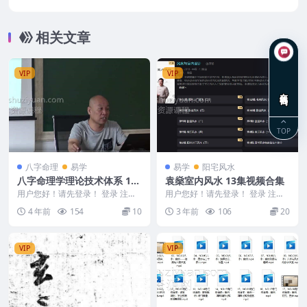
相关文章
VIP
VIP
在线咨询
TOP
八字命理
易学
易学
阳宅风水
八字命理学理论技术体系 15
袁燊室内风水 13集视频合集
天高级班 视频文件297集
用户您好！请先登录！ 登录 注册
用户您好！请先登录！ 登录 注册
2018年9月29日 八字命理学理论
袁波《袁燊室内风水》13集 Y230
4 年前
154
10
3 年前
106
20
技术体系 ...
5-119
VIP
VIP