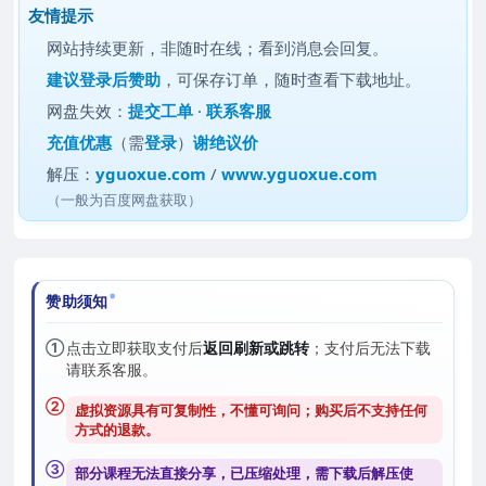
友情提示
网站持续更新，非随时在线；看到消息会回复。
建议
登录后赞助
，可保存订单，随时查看下载地址。
网盘失效：
提交工单
·
联系客服
充值优惠
（需
登录
）
谢绝议价
解压：
yguoxue.com
/
www.yguoxue.com
（一般为百度网盘获取）
赞助须知
①
点击立即获取支付后
返回刷新或跳转
；支付后无法下载
请联系客服。
②
虚拟资源具有可复制性，不懂可询问；购买后
不支持任何
方式的退款
。
③
部分课程无法直接分享，已压缩处理，需
下载后解压
使