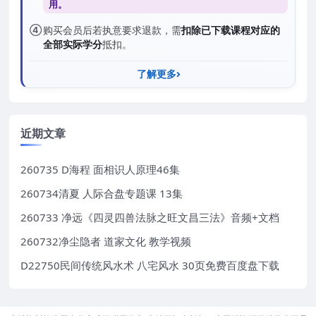
用。
④
购买会员后若执意要求退款，需
扣除已下载课程对应的
全部实际学分
抵扣。
了解更多
近期文章
260735 D海程 面相识人原理46集
260734清夏 人际合盘专题课 13集
260733 净远《四灵四兽法脉之旺文昌三法》音频+文档
260732净尘隐者 道家文化 教学视频
D22750民间传统风水术 八宅风水 30页免费百度盘下载