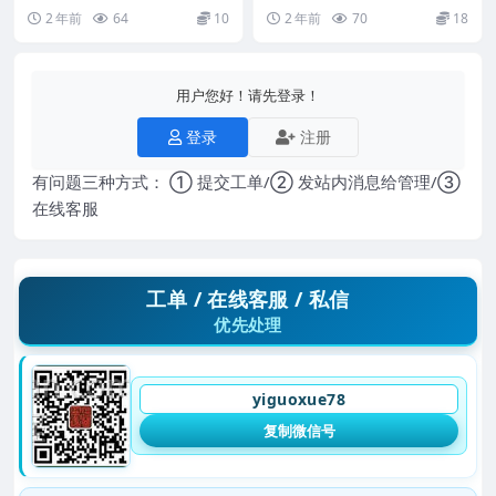
王凤麟 道家奇门风水 阴盘奇门精
三诚老师带你洞察八字中信息和流
2 年前
64
10
2 年前
70
18
彩案例集45页...
年运势 28集 ...
用户您好！请先登录！
登录
注册
有问题三种方式： ① 提交工单/② 发站内消息给管理/③
在线客服
工单 / 在线客服 / 私信
优先处理
yiguoxue78
复制微信号