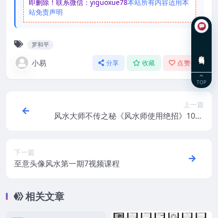
即删除！联系微信：yiguoxue78
本站所有内容适用本
站免责声明
罗和平
在线咨询
小易
分享
收藏
点赞(
0
)
TOP
上一篇
风水大师不传之秘《风水师使用绝招》1054
页
下一篇
至意头像风水第一期7视频课程
相关文章