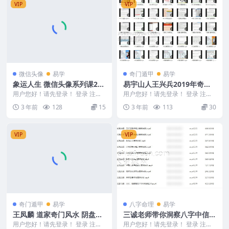
VIP
VIP
微信头像
易学
奇门遁甲
易学
象运人生 微信头像系列课26
易宇山人王兴兵2019年奇门
集【原版】
遁甲预测应用实战38集视频
用户您好！请先登录！ 登录 注册
用户您好！请先登录！ 登录 注册
象运人生 微信头像系列课26集
独家好课程 易宇山人王兴兵2019
3 年前
128
15
3 年前
113
30
【原版】 231...
年奇门遁甲预...
VIP
VIP
奇门遁甲
易学
八字命理
易学
王凤麟 道家奇门风水 阴盘奇
三诚老师带你洞察八字中信息
门精彩案例集45页
和流年运势 28集
用户您好！请先登录！ 登录 注册
用户您好！请先登录！ 登录 注册