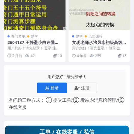
奇门遁甲
易学
易学
风水课程
2604187 王静盈小白速懂奇
文玥老师形法风水初级高级班
门遁甲秘籍-.pdf 39页Y
课程视频11集 形法风水高级
用户您好！请先登录！ 登录 注册
用户您好！请先登录！ 登录 注册
王静盈小白速懂奇门遁甲秘籍-.pdf
班
形法风水课程 文玥老师形法风水
3 月前
42
10
4 年前
259
15
39页Y...
初级高级班课程...
用户您好！请先登录！
登录
注册
有问题三种方式： ① 提交工单/② 发站内消息给管理/③
在线客服
工单 / 在线客服 / 私信