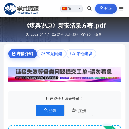
登录
简体…
▼
《堪輿说原》新安清泉方著 .pdf
2023-01-17
易学
风水课程
80
0
详情介绍
常见问题
评论建议
用户您好！请先登录！
登录
注册