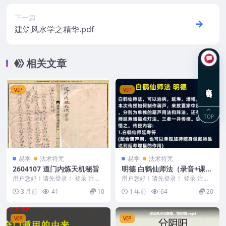
下一篇
建筑风水学之精华.pdf
相关文章
在线咨询
VIP
VIP
TOP
易学
法术符咒
易学
法术符咒
2604107 道门内炼天机秘旨
明德 白鹤仙师法（录音+课
件）
用户您好！请先登录！ 登录 注册
用户您好！请先登录！ 登录 注册
道门内炼天机秘旨 2604107
明德 白鹤仙师法（录音+课件） 2
3 月前
41
10
1 年前
64
20
504102...
VIP
VIP