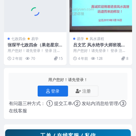
七政四余
易学
易学
风水课程
张琛平七政四余（果老星宗）
吕文艺 风水绝学大师班视频8
课程视频7集Y
3集 2019年
用户您好！请先登录！ 登录 注册
用户您好！请先登录！ 登录 注册
张琛平七政四余（果老星宗）课程
2019年3月16日 吕文艺风水绝学
2 年前
70
15
4 年前
128
8
视频7集Y 24...
大师班 共...
用户您好！请先登录！
登录
注册
有问题三种方式： ① 提交工单/② 发站内消息给管理/③
在线客服
工单 / 在线客服 / 私信