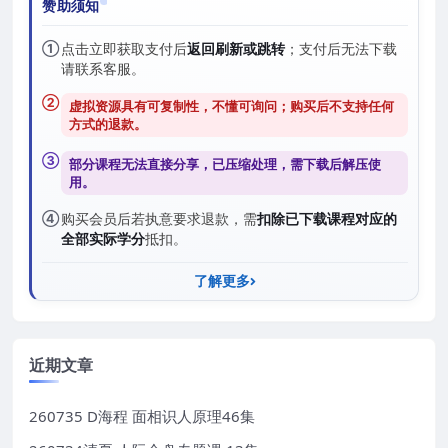
赞助须知
①
点击立即获取支付后
返回刷新或跳转
；支付后无法下载
请联系客服。
②
虚拟资源具有可复制性，不懂可询问；购买后
不支持任何
方式的退款
。
③
部分课程无法直接分享，已压缩处理，需
下载后解压
使
用。
④
购买会员后若执意要求退款，需
扣除已下载课程对应的
全部实际学分
抵扣。
了解更多
近期文章
260735 D海程 面相识人原理46集