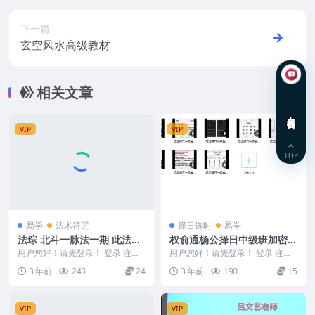
下一篇
玄空风水高级教材
相关文章
在线咨询
VIP
VIP
TOP
易学
法术符咒
择日选时
易学
法琮 北斗一脉法一期 此法为
权俞通杨公择日中级班加密9
家传法脉主神为北斗星君
集视频课程
用户您好！请先登录！ 登录 注册
用户您好！请先登录！ 登录 注册
北斗一脉法一期 法琮北斗一期238
权俞通杨公择日中级班加密 权俞
3 年前
243
24
3 年前
190
15
元 Y230...
通杨公择日中级...
VIP
VIP