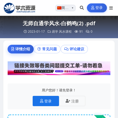
登录
简体…
▼
无师自通学风水-白鹤鸣(2) .pdf
2023-01-17
易学
风水课程
91
0
详情介绍
常见问题
评论建议
用户您好！请先登录！
登录
注册