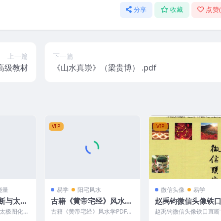
分享
收藏
点赞
上一篇
下一篇
高级教材
《山水真崇》（梁贵博） .pdf
VIP
VIP
能量
易学
阳宅风水
微信头像
易学
断与太极
古籍《黄帝宅经》风水学
赵禹钧微信头像铁
传的绝密
PDF22双面 约44页Y
117页
太极图化
古籍《黄帝宅经》风水学PDF22
赵禹钧微信头像铁口直断1
教材387页
双面 约44页Y 250276
2506245