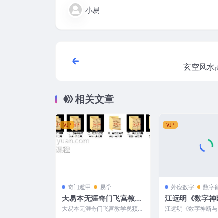
小易
玄空风水
相关文章
VIP
VIP
奇门遁甲
易学
外应数字
数字
大易本无涯奇门飞宫教学
江远明《数字神
视频7部+资料pdf 百度盘
图化解》秘而不
大易本无涯奇门飞宫教学视频7
江远明《数字神断与
下载阿里云盘下载F1355
教材387页
部23集+奇门资料pdf，并赠送
解》秘而不传的绝密