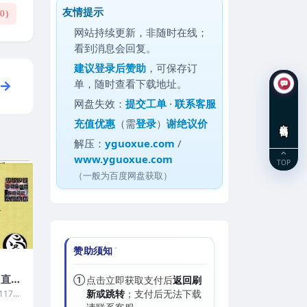
友情提示
(
0
)
网站持续更新，非随时在线；
看到消息会回复。
建议
登录后赞助
，可保存订
单，随时查看下载地址。
网盘失效：
提交工单
·
联系客服
充值优惠
（需
登录
）
谢绝议价
在线咨询
解压：
yguoxue.com
/
www.yguoxue.com
TOP
（一般为百度网盘获取）
赞助须知
口直断
①
点击立即获取支付后
返回刷
17页
新或跳转
；支付后无法下载