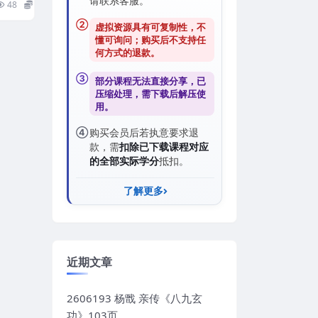
请联系客服。
48
16
②
虚拟资源具有可复制性，不
懂可询问；购买后
不支持任
何方式的退款
。
③
部分课程无法直接分享，已
压缩处理，需
下载后解压
使
用。
④
购买会员后若执意要求退
款，需
扣除已下载课程对应
的全部实际学分
抵扣。
了解更多
近期文章
2606193 杨戬 亲传《八九玄
功》103页