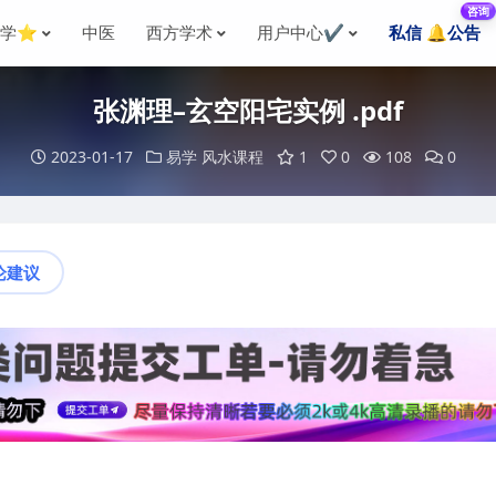
咨询
国学⭐
中医
西方学术
用户中心✔️
私信 🔔公告
张渊理–玄空阳宅实例 .pdf
2023-01-17
易学
风水课程
1
0
108
0
论建议