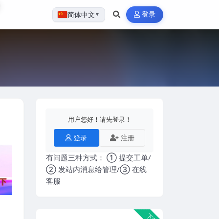
登录
简体中文
▼
用户您好！请先登录！
登录
注册
有问题三种方式： ① 提交工单/
② 发站内消息给管理/③ 在线
客服
下载