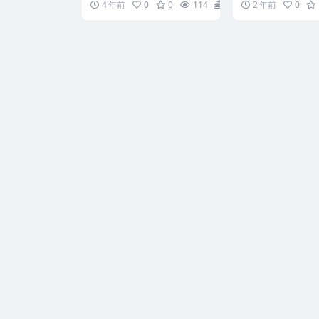
4 年前
0
0
114
18
2 年前
0
相关奇门软件。 解压...
2411183