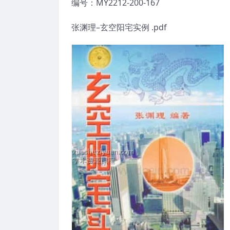
编号：MY2212-200-167
张渊理–玄空阳宅实例 .pdf