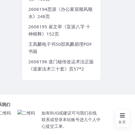
2606194思源《办公家居顺风顺
水》248页
2606195 崔文举《盲派八字 十
神精释》152页
王凤麟电子书50部凤麟易理PDF
书籍
2606196 道门秘传改运术法正版
《道家法术三十套》页57*2
系我们
如有BUG或建议可与我们在线
联系或登录本站账号进入个人中
首页
心提交工单。