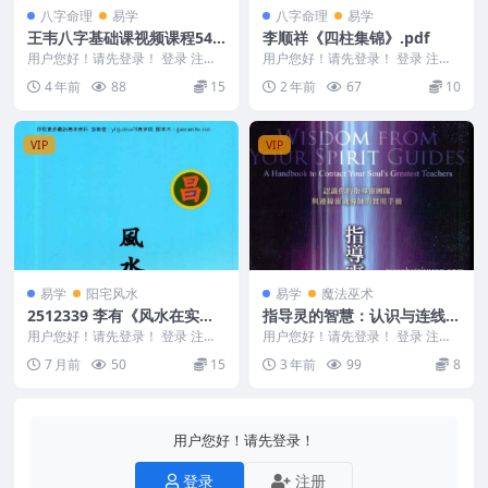
八字命理
易学
八字命理
易学
王韦八字基础课视频课程54
李顺祥《四柱集锦》.pdf
集
用户您好！请先登录！ 登录 注册
用户您好！请先登录！ 登录 注册
王韦八字基础课视频课程54集 编
李顺祥《四柱集锦》.pdf 240909-
4 年前
88
15
2 年前
67
10
号：2427D...
9
VIP
VIP
易学
阳宅风水
易学
魔法巫术
2512339 李有《风水在实际
指导灵的智慧：认识与连线灵
中》108页
魂导师
用户您好！请先登录！ 登录 注册
用户您好！请先登录！ 登录 注册
李有《风水在实际中》108页 251
詹姆斯范普拉【指导灵的智慧：认
7 月前
50
15
3 年前
99
8
2339
识与连线灵魂导师...
用户您好！请先登录！
登录
注册