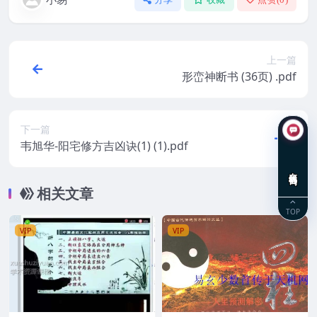
上一篇
形峦神断书 (36页) .pdf
下一篇
韦旭华-阳宅修方吉凶诀(1) (1).pdf
在线咨询
相关文章
TOP
VIP
VIP