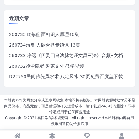
近期文章
260735 D海程 面相识人原理46集
260734清夏 人际合盘专题课 13集
260733 净远《四灵四兽法脉之旺文昌三法》音频+文档
260732净尘隐者 道家文化 教学视频
D22750民间传统风水术 八宅风水 30页免费百度盘下载
本站资料均为网友分享或互联网收集,本站不拥有版权。本网站资源赞助学分不是
商品价格，商品无价，而是整理和相关运营成本。请下载后24小时内删除！不得
传递或用于任何商业用途
Copyright © 2021
易国学/学术资源网
- All rights reserved本站所有内容自用
娱乐消遣切勿传播它用