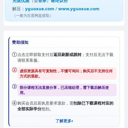
充值优惠
（需
登录
）
谢绝议价
解压：
yguoxue.com
/
www.yguoxue.com
（一般为百度网盘获取）
赞助须知
①
点击立即获取支付后
返回刷新或跳转
；支付后无法下载
请联系客服。
②
虚拟资源具有可复制性，不懂可询问；购买后
不支持任何
方式的退款
。
③
部分课程无法直接分享，已压缩处理，需
下载后解压
使
用。
④
购买会员后若执意要求退款，需
扣除已下载课程对应的
全部实际学分
抵扣。
了解更多