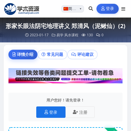
登录
简体…
▼
形家长眼法阴宅地理讲义 郑清风（泥鳅仙）(2)
2023-01-17
易学
风水课程
130
0
详情介绍
常见问题
评论建议
用户您好！请先登录！
登录
注册