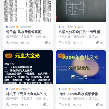
易学
风水课程
奇门遁甲
易学
曾子南-风水天机答客问
幺学文分家奇门共11节课程
用户您好！请先登录！ 登录 注册
用户您好！请先登录！ 登录 注册
曾子南-风水天机答客问.pdf140
幺学文分家奇门共11节课程 2404
4 年前
114
1
2 年前
118
15
页，本书堪...
060 1...
VIP
VIP
易学
法术符咒
易学
阳宅风水
神玄子《元皇大金光法》文
曲炜 2009年风水视频录像教
+视+音
学38视频
用户您好！请先登录！ 登录 注册
用户您好！请先登录！ 登录 注册
神玄子《元皇大金光法》文+视+音
曲炜-2009年风水视频录像 曲炜风
2 年前
68
20
4 年前
73
15
241230...
水教学 M...