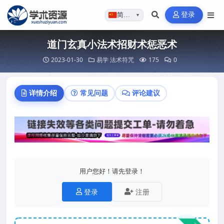
登录
简体…
▼
道门玄真小法术招财术惩恶术
2023-01-30
易学
法术符咒
175
0
详情介绍
常见问题
评论建议
用户您好！请先登录！
登录
注册