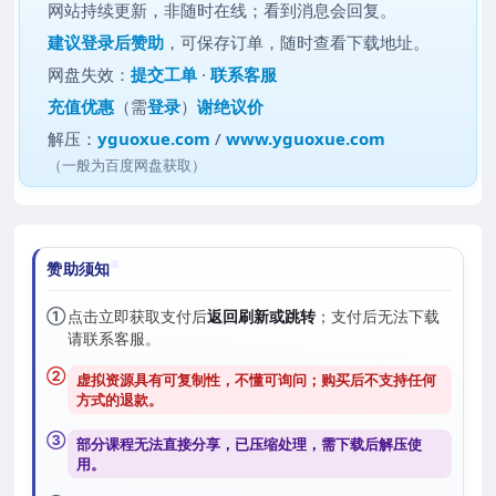
网站持续更新，非随时在线；看到消息会回复。
建议
登录后赞助
，可保存订单，随时查看下载地址。
网盘失效：
提交工单
·
联系客服
充值优惠
（需
登录
）
谢绝议价
解压：
yguoxue.com
/
www.yguoxue.com
（一般为百度网盘获取）
赞助须知
①
点击立即获取支付后
返回刷新或跳转
；支付后无法下载
请联系客服。
②
虚拟资源具有可复制性，不懂可询问；购买后
不支持任何
方式的退款
。
③
部分课程无法直接分享，已压缩处理，需
下载后解压
使
用。