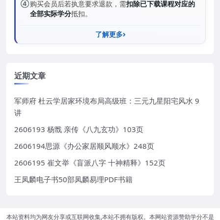
④
购买会员后若执意要求退款，需
扣除已下载课程对应的
全部实际学分
抵扣。
了解更多
近期文章
军师府 杜云学居家环境布局高级班：三元九星阳宅风水 9
讲
2606193 杨戬 亲传《八九玄功》103页
2606194思源《办公家居顺风顺水》248页
2606195 崔文举《盲派八字 十神精释》152页
王凤麟电子书50部凤麟易理PDF书籍
本站资料均为网友分享或互联网收集,本站不拥有版权。本网站资源赞助学分不是