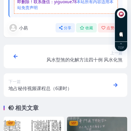
即删除！联系微信：yiguoxue78
本站所有内容适用本
站免责声明
小易
分享
收藏
点赞(
0
)
在线咨询
TOP
上一篇
风水型煞的化解方法四十例 风水化煞
下一篇
地占秘传视频课程总（6课时）
相关文章
VIP
VIP