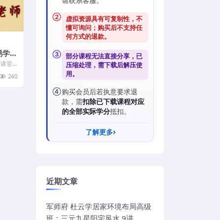
请联系客服。
②
虚拟资源具有可复制性，不
懂可询问；购买后
不支持任
何方式的退款
。
易学大
③
部分课程无法直接分享，已
集
大讲堂
压缩处理，需
下载后解压
使
任何下
用。
240
④
购买会员后若执意要求退
款，需
扣除已下载课程对应
的全部实际学分
抵扣。
了解更多
近期文章
军师府 杜云学居家环境布局高级
班：三元九星阳宅风水 9讲