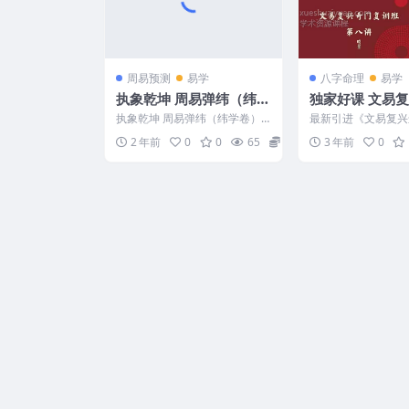
周易预测
易学
八字命理
易学
执象乾坤 周易弹纬（纬学
独家好课 文易
卷）
复训班（第二期）
执象乾坤 周易弹纬（纬学卷） 2
最新引进《文易复兴
19pdf文档超
412215
班（第二期）》54集和
2 年前
0
0
65
10
3 年前
0
档超值课程课程值得..