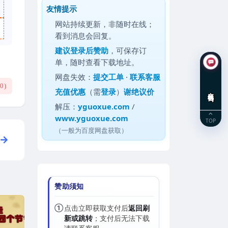
友情提示
网站持续更新，非随时在线；
看到消息会回复。
建议
登录后赞助
，可保存订
单，随时查看下载地址。
网盘失效：
提交工单
·
联系客服
(
0
)
充值优惠
（需
登录
）
谢绝议价
在线咨询
解压：
yguoxue.com
/
www.yguoxue.com
TOP
（一般为百度网盘获取）
赞助须知
①
点击立即获取支付后
返回刷
新或跳转
；支付后无法下载