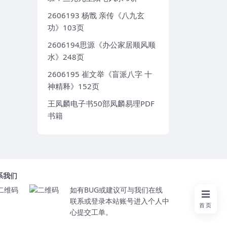
2606193 杨戬 亲传《八九玄
功》103页
2606194思源《办公家居顺风顺
水》248页
2606195 崔文举《盲派八字 十
神精释》152页
王凤麟电子书50部凤麟易理PDF
书籍
系我们
如有BUG或建议可与我们在线
联系或登录本站账号进入个人中
首页
心提交工单。