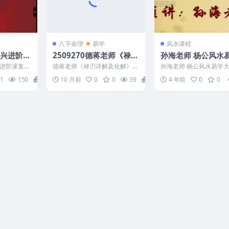
八字命理
易学
风水课程
复兴进阶课
2509270德蒋老师《禄刃
孙海老师 杨公风水
 54集+
详解及化解》1集视频 5
讲堂三部16视频合
进阶课复训
德蒋老师《禄刃详解及化解》1
孙海老师 杨公风水易学
值课程
个小时课程Y
19pdf文
集视频 5个小时课程Y 2509270
三部16视频合集 不提供
1
150
30
10 月前
0
0
39
6
4 年前
0
0
.
载，如有需要联系作者 ...