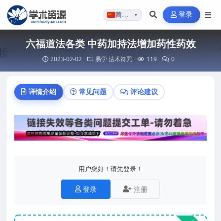
登录
简体…
▼
六福道法各类 中药加持法增加药性药效
2023-02-02
易学
法术符咒
119
0
详情介绍
常见问题
评论建议
用户您好！请先登录！
登录
注册