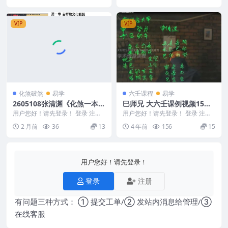
VIP
VIP
化煞破煞
易学
六壬课程
易学
2605108张清渊《化煞一本
巳师兄 大六壬课例视频15集
通》320页Y
合集
用户您好！请先登录！ 登录 注册
用户您好！请先登录！ 登录 注册
张清渊《化煞一本通》320页Y 26
巳师兄大六壬课例 巳师兄 大六壬
2 月前
36
13
4 年前
156
15
05108...
课例视频1...
用户您好！请先登录！
登录
注册
有问题三种方式： ① 提交工单/② 发站内消息给管理/③
在线客服