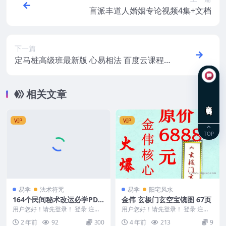
盲派丰道人婚姻专论视频4集+文档
下一篇
定马桩高级班最新版 心易相法 百度云课程
定马桩相法高级班课程79集录像最新版
相关文章
在线咨询
VIP
VIP
TOP
易学
法术符咒
易学
阳宅风水
164个民间秘术改运必学PDF
金伟 玄极门玄空宝镜图 67页
文档166个Y
用户您好！请先登录！ 登录 注册
用户您好！请先登录！ 登录 注册
164个民间秘术改运必学PDF文档1
金伟 玄极门玄空宝镜图 67页 Y23
2 年前
92
300
4 年前
213
9
66个Y ...
02-5...