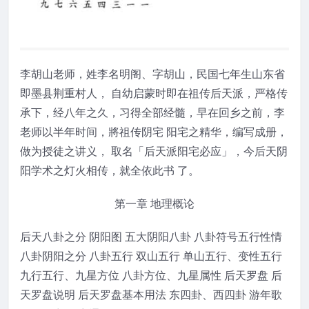
李胡山老师，姓李名明阁、字胡山，民国七年生山东省
即墨县荆重村人， 自幼启蒙时即在祖传后天派，严格传
承下，经八年之久，习得全部经髓，早在回乡之前，李
老师以半年时间，將祖传阴宅 阳宅之精华，编写成册，
做为授徒之讲义， 取名「后天派阳宅必应」，今后天阴
阳学术之灯火相传，就全依此书 了。
第一章 地理概论
后天八卦之分 阴阳图 五大阴阳八卦 八卦符号五行性情
八卦阴阳之分 八卦五行 双山五行 单山五行、变性五行
九行五行、九星方位 八卦方位、九星属性 后天罗盘 后
天罗盘说明 后天罗盘基本用法 东四卦、西四卦 游年歌