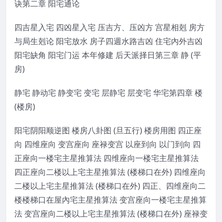
诀第二章 阳宅通论
四吉星入宅 四凶星入宅 压吉方、压凶方 宫星相剋 房方
与局生剋论 阳宅放水 房子四週水路吉凶 住宅內外吉凶
阳宅缺角 阳宅门运 本年修建 后天派择日第三章 静 (平
房)
静宅 静动宅 静变宅 变宅 层静宅 层变宅 华宅第四章 楼
(楼房)
阳宅阴阳顺逆图 楼房八卦图 (旦五行) 楼房用图 四正座
向 四维座向 变宫座向 座禄变宫 以座到向 以门到向 四
正座向一楼宅主星推算法 四维座向一楼宅主星推算法
四正座向二楼以上宅主星推算法 (楼梯口在外) 四维座向
二楼以上宅主星推算法 (楼梯口在外) 四正、四维座向二
楼楼梯口在屋內宅主星推算法 变宫座向一楼宅主星推算
法 变宫座向二楼以上宅主星推算法 (楼梯口在外) 座禄变