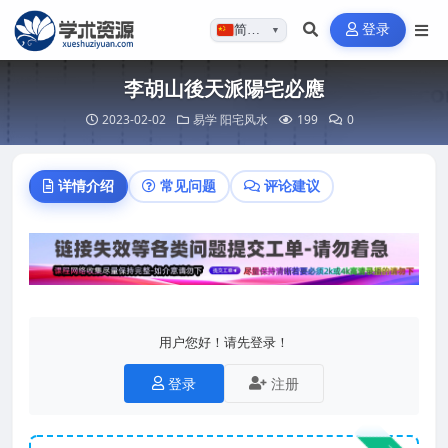
登录
简体…
▼
李胡山後天派陽宅必應
2023-02-02
易学
阳宅风水
199
0
详情介绍
常见问题
评论建议
用户您好！请先登录！
登录
注册