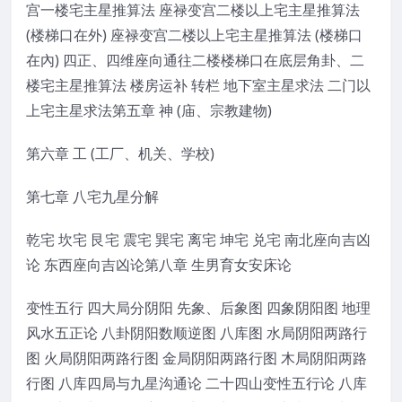
宫一楼宅主星推算法 座禄变宫二楼以上宅主星推算法
(楼梯口在外) 座禄变宫二楼以上宅主星推算法 (楼梯口
在內) 四正、四维座向通往二楼楼梯口在底层角卦、二
楼宅主星推算法 楼房运补 转栏 地下室主星求法 二门以
上宅主星求法第五章 神 (庙、宗教建物)
第六章 工 (工厂、机关、学校)
第七章 八宅九星分解
乾宅 坎宅 艮宅 震宅 巽宅 离宅 坤宅 兑宅 南北座向吉凶
论 东西座向吉凶论第八章 生男育女安床论
变性五行 四大局分阴阳 先象、后象图 四象阴阳图 地理
风水五正论 八卦阴阳数顺逆图 八库图 水局阴阳两路行
图 火局阴阳两路行图 金局阴阳两路行图 木局阴阳两路
行图 八库四局与九星沟通论 二十四山变性五行论 八库