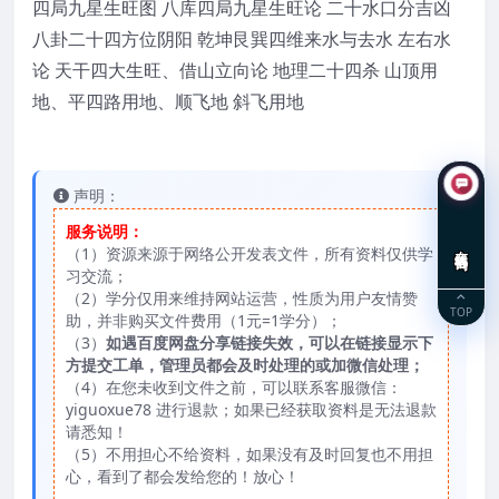
四局九星生旺图 八库四局九星生旺论 二十水口分吉凶
八卦二十四方位阴阳 乾坤艮巽四维来水与去水 左右水
论 天干四大生旺、借山立向论 地理二十四杀 山顶用
地、平四路用地、顺飞地 斜飞用地
声明：
服务说明：
在线咨询
（1）资源来源于网络公开发表文件，所有资料仅供学
习交流；
（2）学分仅用来维持网站运营，性质为用户友情赞
TOP
助，并非购买文件费用（1元=1学分）；
（3）
如遇百度网盘分享链接失效，可以在链接显示下
方提交工单，管理员都会及时处理的或加微信处理；
（4）在您未收到文件之前，可以联系客服微信：
yiguoxue78 进行退款；如果已经获取资料是无法退款
请悉知！
（5）不用担心不给资料，如果没有及时回复也不用担
心，看到了都会发给您的！放心！