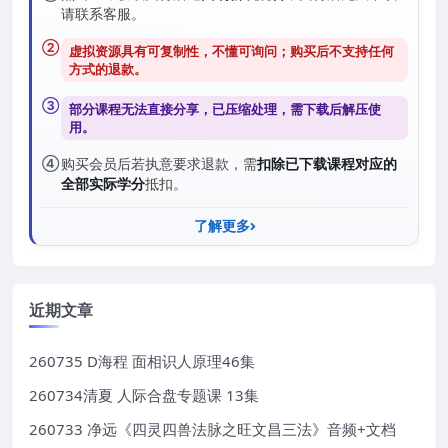
请联系客服。
②
虚拟资源具有可复制性，不懂可询问；购买后
不支持任何
方式的退款
。
③
部分课程无法直接分享，已压缩处理，需
下载后解压
使
用。
④
购买会员后若执意要求退款，需
扣除已下载课程对应的
全部实际学分
抵扣。
了解更多
近期文章
260735 D海程 面相识人原理46集
260734清夏 人际合盘专题课 13集
260733 净远《四灵四兽法脉之旺文昌三法》音频+文档