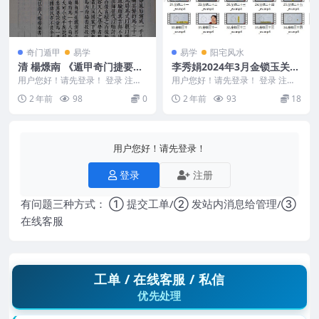
奇门遁甲
易学
易学
阳宅风水
清 楊燝南 《遁甲奇门捷要》
李秀娟2024年3月金锁玉关35
G16
集
用户您好！请先登录！ 登录 注册
用户您好！请先登录！ 登录 注册
清 楊燝南 《遁甲奇门捷要》 Y230
李秀娟2024年3月金锁玉关35集 2
2 年前
98
0
2 年前
93
18
3-07...
4040...
用户您好！请先登录！
登录
注册
有问题三种方式： ① 提交工单/② 发站内消息给管理/③
在线客服
工单 / 在线客服 / 私信
优先处理