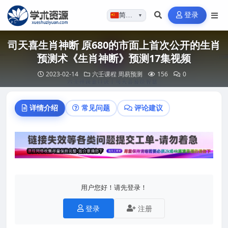
登录
简体…
▼
司天喜生肖神断 原680的市面上首次公开的生肖
预测术《生肖神断》预测17集视频
2023-02-14
六壬课程
周易预测
156
0
详情介绍
常见问题
评论建议
用户您好！请先登录！
登录
注册