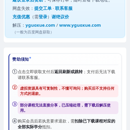
网盘失效：
提交工单
·
联系客服
充值优惠
（需
登录
）
谢绝议价
解压：
yguoxue.com
/
www.yguoxue.com
（一般为百度网盘获取）
赞助须知
①
点击立即获取支付后
返回刷新或跳转
；支付后无法下载
请联系客服。
②
虚拟资源具有可复制性，不懂可询问；购买后
不支持任何
方式的退款
。
③
部分课程无法直接分享，已压缩处理，需
下载后解压
使
用。
④
购买会员后若执意要求退款，需
扣除已下载课程对应的
全部实际学分
抵扣。