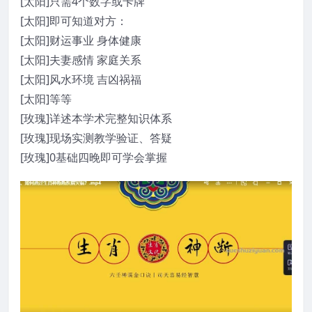
[太阳]只需4个数字或卡牌
[太阳]即可知道对方：
[太阳]财运事业 身体健康
[太阳]夫妻感情 家庭关系
[太阳]风水环境 吉凶祸福
[太阳]等等
[玫瑰]详述本学术完整知识体系
[玫瑰]现场实测教学验证、答疑
[玫瑰]0基础四晚即可学会掌握