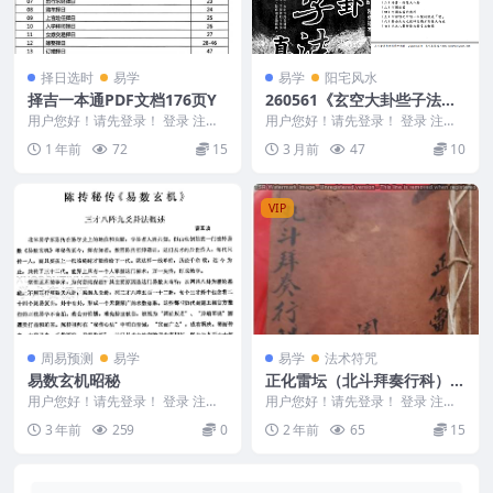
择日选时
易学
易学
阳宅风水
择吉一本通PDF文档176页Y
260561《玄空大卦些子法真
诀》374页 电子版Y
用户您好！请先登录！ 登录 注册
用户您好！请先登录！ 登录 注册
择吉一本通PDF文档176页Y 2505
《玄空大卦些子法真诀》374页 电
1 年前
72
15
3 月前
47
10
86
子版Y 26...
VIP
周易预测
易学
易学
法术符咒
易数玄机昭秘
正化雷坛（北斗拜奏行科）.p
df
用户您好！请先登录！ 登录 注册
用户您好！请先登录！ 登录 注册
易数玄机昭秘.pdf 2401132-2 九
正化雷坛（北斗拜奏行科）.pdf 24
3 年前
259
0
2 年前
65
15
爻...
0503...