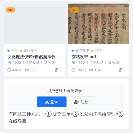
VIP
VIP
易学
魔法巫术
奇门遁甲
易学
女巫魔法仪式+自然魔法仪式
玄武发书.pdf
+自然类魔法
用户您好！请先登录！ 登录 注册
用户您好！请先登录！ 登录 注册
编号：221695D952.Hedge 女巫
玄武发书.pdf 2405044-19 ## ...
4 年前
97
2
2 年前
104
8
魔...
用户您好！请先登录！
登录
注册
有问题三种方式： ① 提交工单/② 发站内消息给管理/③
在线客服