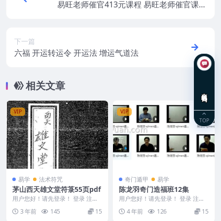
易旺老师催官413元课程 易旺老师催官课视
频+图片百度云 易旺催官风水局催官局课程
下一篇
六福 开运转运令 开运法 增运气道法
相关文章
在线咨询
VIP
VIP
TOP
易学
法术符咒
奇门遁甲
易学
茅山西天雄文堂符箓55页pdf
陈龙羽奇门造福班12集
用户您好！请先登录！ 登录 注册
用户您好！请先登录！ 登录 注册
《茅山西天雄文堂符箓》55页 内
陈龙羽奇门造福班12集 编号：326
3 年前
145
15
4 年前
126
15
容清晰度一般介...
8B081