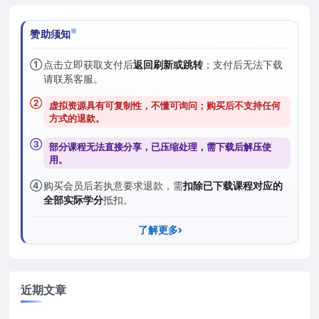
赞助须知
①
点击立即获取支付后
返回刷新或跳转
；支付后无法下载
请联系客服。
②
虚拟资源具有可复制性，不懂可询问；购买后
不支持任何
方式的退款
。
③
部分课程无法直接分享，已压缩处理，需
下载后解压
使
用。
④
购买会员后若执意要求退款，需
扣除已下载课程对应的
全部实际学分
抵扣。
了解更多
近期文章