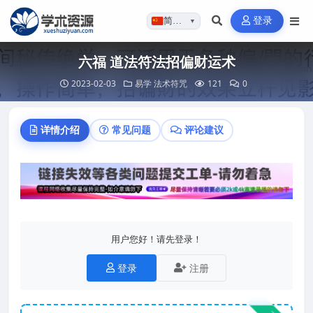
登录
简体…
▼
六福 道法符法招偏财运术
2023-02-03
易学
法术符咒
121
0
详情介绍
常见问题
评论建议
用户您好！请先登录！
登录
注册