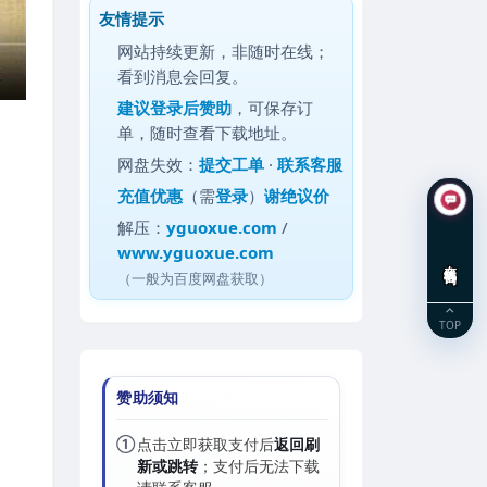
友情提示
网站持续更新，非随时在线；
看到消息会回复。
建议
登录后赞助
，可保存订
单，随时查看下载地址。
网盘失效：
提交工单
·
联系客服
充值优惠
（需
登录
）
谢绝议价
解压：
yguoxue.com
/
www.yguoxue.com
在线咨询
（一般为百度网盘获取）
TOP
赞助须知
①
点击立即获取支付后
返回刷
新或跳转
；支付后无法下载