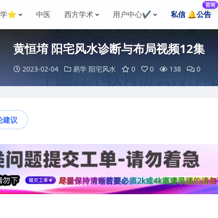
咨询
国学⭐
中医
西方学术
用户中心✔️
私信 🔔公告
黄恒堉 阳宅风水诊断与布局视频12集
2023-02-04
易学
阳宅风水
0
0
138
0
论建议