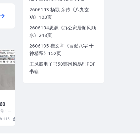
2606193 杨戬 亲传《八九玄
功》103页
2606194思源《办公家居顺风顺
水》248页
2606195 崔文举《盲派八字 十
神精释》152页
王凤麟电子书50部凤麟易理PDF
书籍
360
编号：3
115
15