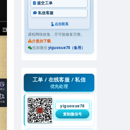
提交工单
私信客服
点击联系
课程网络收集，尽可能修复完整。
介意勿下载
也加微信
yiguoxue78（备用）
工单 / 在线客服 / 私信
优先处理
yiguoxue78
复制微信号