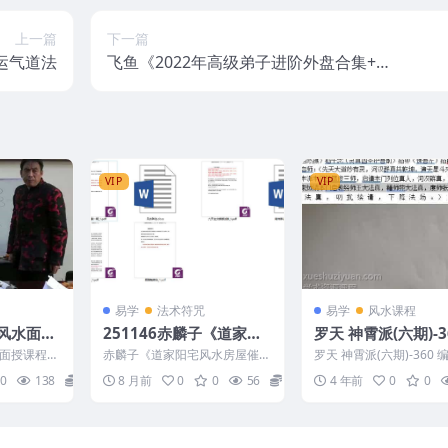
上一篇
下一篇
增运气道法
飞鱼《2022年高级弟子进阶外盘合集+外
盘（进阶班，弟子班）》
VIP
VIP
易学
法术符咒
易学
风水课程
风水面授
251146赤麟子《道家阳
罗天 神霄派(六期)-
5集视频百
宅风水房屋催财旺运与室
面授课程高
赤麟子《道家阳宅风水房屋催财
罗天 神霄派(六期)-360 
内布局调整》教材 515页
盘下载 编
旺运与室内布局调整》教材 515
099DB08108
0
138
6
8 月前
0
0
56
16
4 年前
0
0
页Y 251146 ...
Y