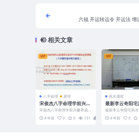
六福 开运转运令 开运法 
相关文章
VIP
VIP
八字命理
易学
风水课程
宋俊杰八字命理学前兴趣
最新李云奇阳宅
养成班课程（全四堂课）
课程高清录像3
宋俊杰八字命理学前兴趣养成班
最新李云奇阳宅风水
度盘下载
课程（全4堂）视频 编号：221
清录像35集视频百度
4 年前
0
0
131
5
4 年前
0
859C108 宋...
号：D22891 清晰...