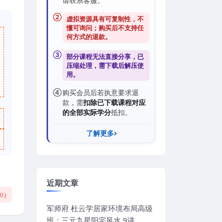
请联系客服。
②
虚拟资源具有可复制性，不
懂可询问；购买后
不支持任
何方式的退款
。
③
部分课程无法直接分享，已
压缩处理，需
下载后解压
使
用。
④
购买会员后若执意要求退
款，需
扣除已下载课程对应
的全部实际学分
抵扣。
了解更多
近期文章
(
0
)
军师府 杜云学居家环境布局高级
班：三元九星阳宅风水 9讲