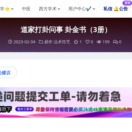
咨询
国学⭐
中医
西方学术
用户中心✔️
私信 🔔公告
道家打卦问事 卦金书（3册）
2023-02-04
易学
法术符咒
1
0
199
0
论建议