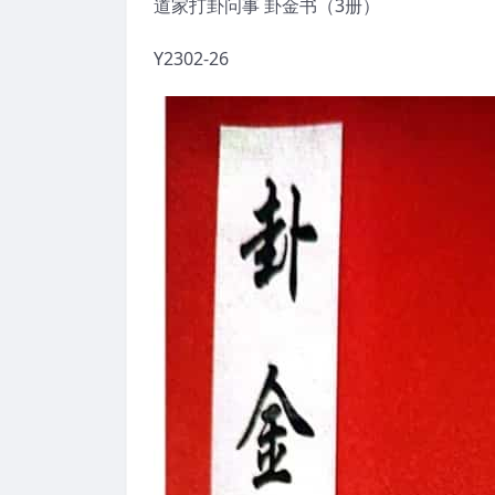
道家打卦问事 卦金书（3册）
Y2302-26