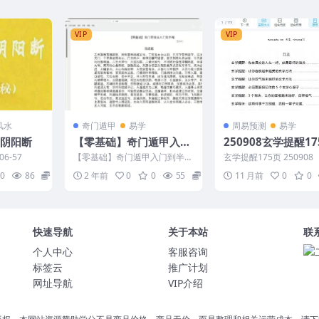
VIP
VIP
风水
奇门遁甲
易学
周易预测
易学
口阴阳断
【零基础】奇门遁甲入门
250908玄学提醒17
到半精，半精到成精视频
6-57
【零基础】奇门遁甲入门到半
玄学提醒175页 250908
1集3小时Y
精，半精到成精视频1集3小时Y
0
86
10
2 年前
0
0
55
10
11 月前
0
0
2411443 1.【...
快速导航
关于本站
联
个人中心
客服咨询
标签云
推广计划
网址导航
VIP介绍