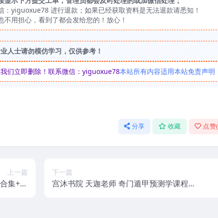
接显示下方提交工单，管理员都会及时处理的或加微信处理；
yiguoxue78 进行退款；如果已经获取资料是无法退款请悉知！
也不用担心，看到了都会发给您的！放心！
专业人士请勿模仿学习，仅供参考！
立即删除！联系微信：yiguoxue78
本站所有内容适用本站免责声明
分享
收藏
点赞
上一篇
下一篇
合集+外
宫沐书院 天迦老师 奇门遁甲预测学课程 2
子班）》
5集