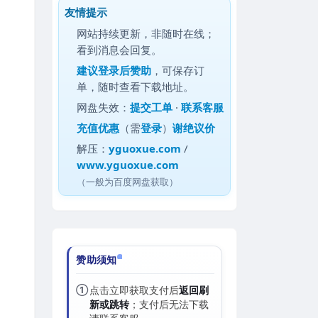
友情提示
网站持续更新，非随时在线；
看到消息会回复。
建议
登录后赞助
，可保存订
单，随时查看下载地址。
网盘失效：
提交工单
·
联系客服
充值优惠
（需
登录
）
谢绝议价
解压：
yguoxue.com
/
www.yguoxue.com
（一般为百度网盘获取）
赞助须知
①
点击立即获取支付后
返回刷
新或跳转
；支付后无法下载