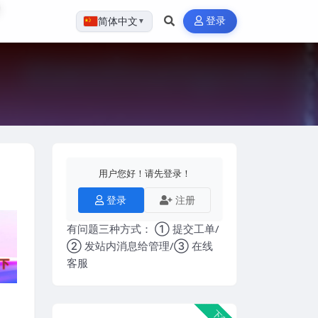
登录
简体中文
▼
用户您好！请先登录！
登录
注册
有问题三种方式： ① 提交工单/
② 发站内消息给管理/③ 在线
客服
下载