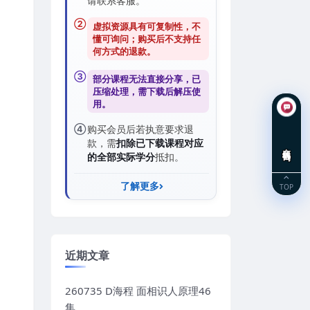
请联系客服。
②
虚拟资源具有可复制性，不
懂可询问；购买后
不支持任
何方式的退款
。
③
部分课程无法直接分享，已
压缩处理，需
下载后解压
使
用。
④
购买会员后若执意要求退
款，需
扣除已下载课程对应
在线咨询
的全部实际学分
抵扣。
了解更多
TOP
近期文章
260735 D海程 面相识人原理46
集