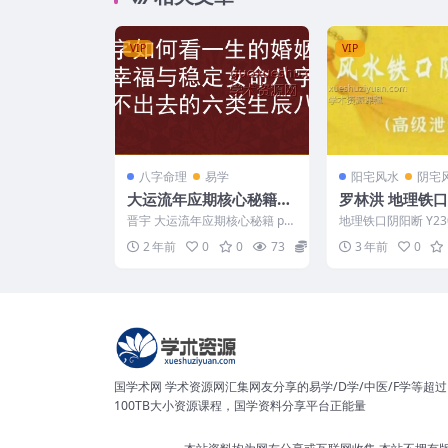
VIP
VIP
八字命理
易学
阳宅风水
阴宅
大运流年应期核心秘籍晋
罗林洪 地理铁
宇
晋宇 大运流年应期核心秘籍 pdf
地理铁口阴阳断 Y230
2408107
2 年前
0
0
73
8
3 年前
0
国学术网 学术资源网汇集网友分享的易学/D学/中医/F学等超过
100TB大小资源课程，国学资料分享平台正能量