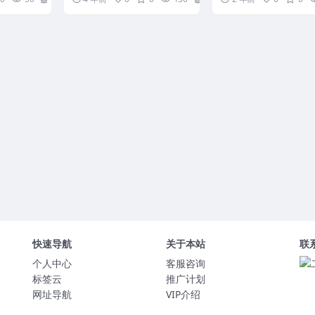
集 编号：1159C80...
49集 注意缺着第12...
快速导航
关于本站
联
个人中心
客服咨询
标签云
推广计划
网址导航
VIP介绍