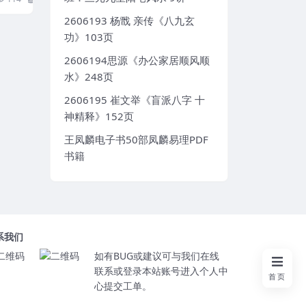
2606193 杨戬 亲传《八九玄
功》103页
2606194思源《办公家居顺风顺
水》248页
2606195 崔文举《盲派八字 十
神精释》152页
王凤麟电子书50部凤麟易理PDF
书籍
系我们
如有BUG或建议可与我们在线
联系或登录本站账号进入个人中
首页
心提交工单。