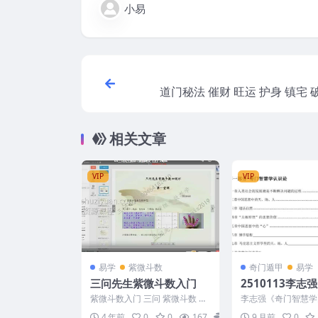
小易
道门秘法 催财 旺运 护身 镇宅 
寿秘法 
相关文章
VIP
VIP
易学
紫微斗数
奇门遁甲
易学
三问先生紫微斗数入门
2510113李志
慧学》794页Y
紫微斗数入门 三问 紫微斗数 编
李志强《奇门智慧学》
号：3219B032
2510113
4 年前
0
0
167
15
9 月前
0