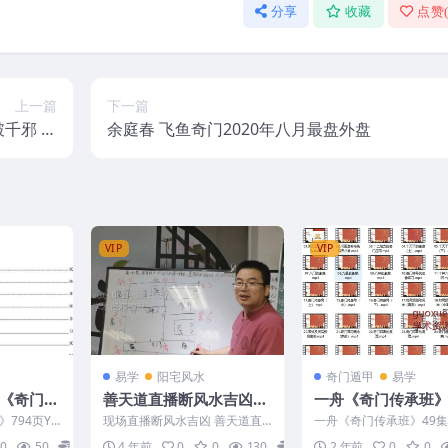
分享
收藏
点赞
上一篇
下一篇
破千邪 延
余庭春 飞鱼奇门2020年八月最盘外盘
视频+文字
VIP
VIP
易学
阳宅风水
奇门遁甲
易学
强《奇门智
善天道直播断风水吉凶实
一舟《奇门传承班》
例教学视频25集
《道家阴盘奇门传
794页Y
现场直播断风水吉凶 善天道直
一舟《奇门传承班》49
视频课程共49集
播断风水吉凶实例教学视频25
家阴盘奇门传承班》视频
0
50
10
4 年前
0
0
130
15
2 年前
0
0