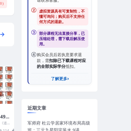
请联系客服。
(
0
)
②
虚拟资源具有可复制性，不
懂可询问；购买后
不支持任
何方式的退款
。
③
部分课程无法直接分享，已
压缩处理，需
下载后解压
使
用。
④
购买会员后若执意要求退
款，需
扣除已下载课程对应
的全部实际学分
抵扣。
了解更多
近期文章
49集
承班》
军师府 杜云学居家环境布局高级
集《道
课程共
班：三元九星阳宅风水 9讲
114
16