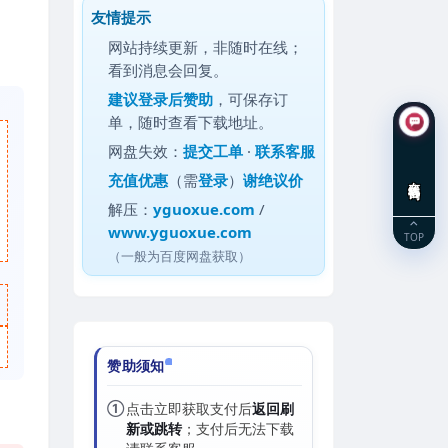
友情提示
网站持续更新，非随时在线；
看到消息会回复。
建议
登录后赞助
，可保存订
单，随时查看下载地址。
网盘失效：
提交工单
·
联系客服
充值优惠
（需
登录
）
谢绝议价
在线咨询
解压：
yguoxue.com
/
www.yguoxue.com
TOP
（一般为百度网盘获取）
赞助须知
①
点击立即获取支付后
返回刷
新或跳转
；支付后无法下载