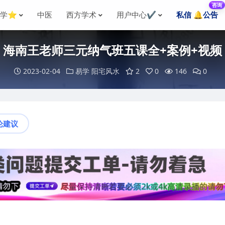
咨询
国学⭐
中医
西方学术
用户中心✔️
私信 🔔公告
海南王老师三元纳气班五课全+案例+视频
2023-02-04
易学
阳宅风水
2
0
146
0
论建议