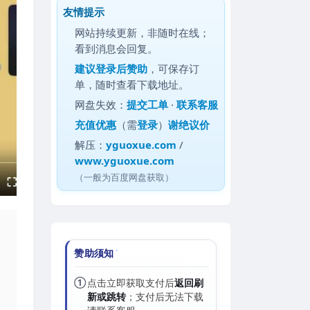
友情提示
网站持续更新，非随时在线；
看到消息会回复。
建议
登录后赞助
，可保存订
单，随时查看下载地址。
网盘失效：
提交工单
·
联系客服
充值优惠
（需
登录
）
谢绝议价
解压：
yguoxue.com
/
www.yguoxue.com
（一般为百度网盘获取）
赞助须知
①
点击立即获取支付后
返回刷
新或跳转
；支付后无法下载