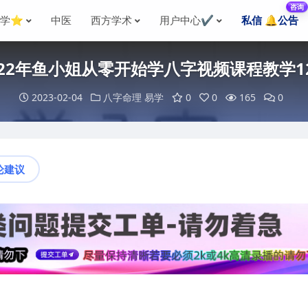
咨询
国学⭐
中医
西方学术
用户中心✔️
私信 🔔公告
022年鱼小姐从零开始学八字视频课程教学1
2023-02-04
八字命理
易学
0
0
165
0
论建议