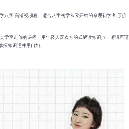
学⁠八‬‬字 高清视频‬程，适合八‬字初学从零‬开始的命理初‬学者 原价
学歪走⁠偏‬‬的课程，用‬年轻‬人⁠喜欢方的‬式解⁠读‬‬知‬识⁠点，逻⁠辑‬‬严谨⁠讲
掌握‬知⁠识运⁠并‬用自如。