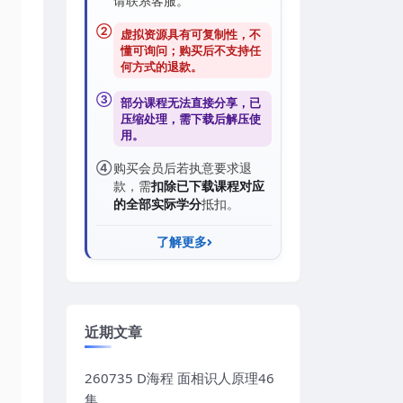
请联系客服。
②
虚拟资源具有可复制性，不
懂可询问；购买后
不支持任
何方式的退款
。
③
部分课程无法直接分享，已
压缩处理，需
下载后解压
使
用。
④
购买会员后若执意要求退
款，需
扣除已下载课程对应
的全部实际学分
抵扣。
了解更多
近期文章
260735 D海程 面相识人原理46
集