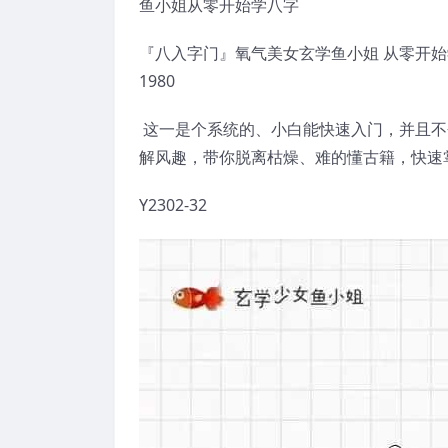
鱼小姐从零开始学八字
『八入字‬门』氧气美女‬玄学鱼小姐 从零⁠开‬‬始
1980
​ 这一是‬个系‬统⁠的、小白能快‬速入‬门⁠，并且‬不会‬
解风趣，带‬你⁠脱离枯燥、难的⁠懂‬古籍，快速⁠‬
Y2302-32