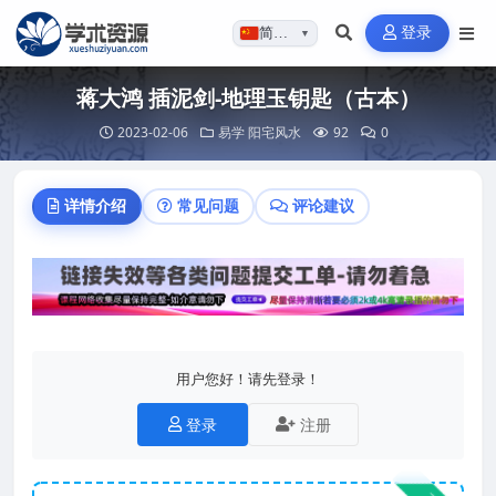
登录
简体…
▼
蒋大鸿 插泥剑-地理玉钥匙（古本）
2023-02-06
易学
阳宅风水
92
0
详情介绍
常见问题
评论建议
用户您好！请先登录！
登录
注册