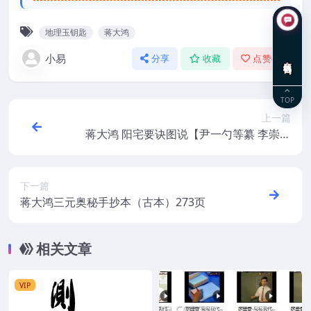
地理玉钥匙
蒋大鸿
小易
分享
收藏
点赞(
0
)
在线咨询
TOP
上一篇
蒋大鸿 阳宅要诀图说【尹一勺等纂 李崇仰
重编】
下一篇
蒋大鸿三元奥秘手抄本（古本）273页
相关文章
VIP