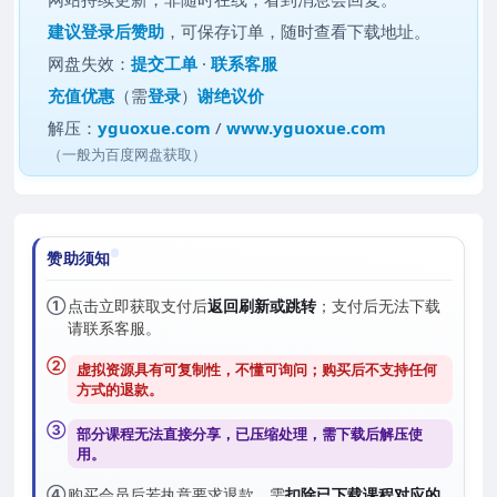
建议
登录后赞助
，可保存订单，随时查看下载地址。
网盘失效：
提交工单
·
联系客服
充值优惠
（需
登录
）
谢绝议价
解压：
yguoxue.com
/
www.yguoxue.com
（一般为百度网盘获取）
赞助须知
①
点击立即获取支付后
返回刷新或跳转
；支付后无法下载
请联系客服。
②
虚拟资源具有可复制性，不懂可询问；购买后
不支持任何
方式的退款
。
③
部分课程无法直接分享，已压缩处理，需
下载后解压
使
用。
④
购买会员后若执意要求退款，需
扣除已下载课程对应的