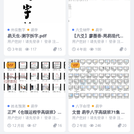
外应数字
易学
六爻纳甲
易学
易天生-测字拆字.pdf
【六爻】廖墨香-周易现代经
济预测技法讲座8集免费下载
用户您好！请先登录！ 登录 注册
用户您好！请先登录！ 登录 注册
易天生-测字拆字.pdf 2401216-1
【六爻】廖墨香-周易现代经济预
3 年前
117
15
4 年前
100
0
5...
测技法讲座8集 ...
VIP
VIP
姓名预测
易学
八字命理
易学
正严《仓颉运程学高级班》教
文曾 易学八字高级班71集 G1
学视频21集Y
2
用户您好！请先登录！ 登录 注册
用户您好！请先登录！ 登录 注册
正严《仓颉运程学高级班》教学视
文曾 易学八字高级班71集 G 2402
12 月前
67
16
2 年前
246
20
频21集Y 25...
107...