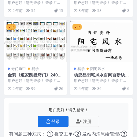
云老叟审.pdf
PDF
用户您好！请先登录！ 登录 注册
用户您好！请先登录！ 登录 注册
玄易风水学揭秘+陈涛著+闲云老叟
阳宅实用风水点窍 朱祖夏 231168
2 年前
54
15
3 年前
58
8
审.pdf 2...
VIP
VIP
奇门遁甲
易学
易学
阳宅风水
金莉《道家阴盘奇门》24032
杨忠易阳宅风水百问百断诀窍
59-1 初级班72集
132页pdf
用户您好！请先登录！ 登录 注册
用户您好！请先登录！ 登录 注册
金莉《道家阴盘奇门》105集 240
杨忠易阳宅风水百问百断诀窍132
2 年前
99
26
4 年前
86
6
3259-...
页 编号：22...
用户您好！请先登录！
登录
注册
有问题三种方式： ① 提交工单/② 发站内消息给管理/③