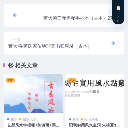
在线咨询
上一篇
蒋大鸿三元奥秘手抄本（古本）273页
TOP
下一篇
蒋大鸿-蒋氏家传地理真书归厚录（古本）
相关文章
VIP
VIP
易学
阳宅风水
易学
阳宅风水
玄易风水学揭秘+陈涛著+闲
阳宅实用风水点窍 朱祖夏103