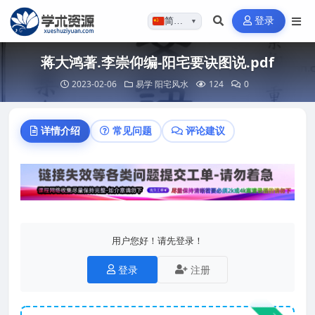
登录
简体…
▼
蒋大鸿著.李崇仰编-阳宅要诀图说.pdf
2023-02-06
易学
阳宅风水
124
0
详情介绍
常见问题
评论建议
用户您好！请先登录！
登录
注册