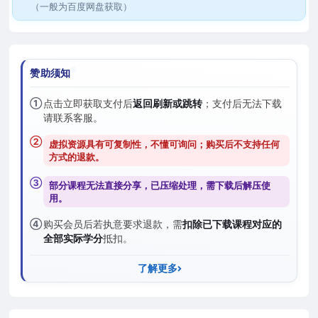
（一般为百度网盘获取）
赞助须知
①
点击立即获取支付后
返回刷新或跳转
；支付后无法下载
请联系客服。
②
虚拟资源具有可复制性，不懂可询问；购买后
不支持任何
方式的退款
。
③
部分课程无法直接分享，已压缩处理，需
下载后解压
使
用。
④
购买会员后若执意要求退款，需
扣除已下载课程对应的
全部实际学分
抵扣。
了解更多