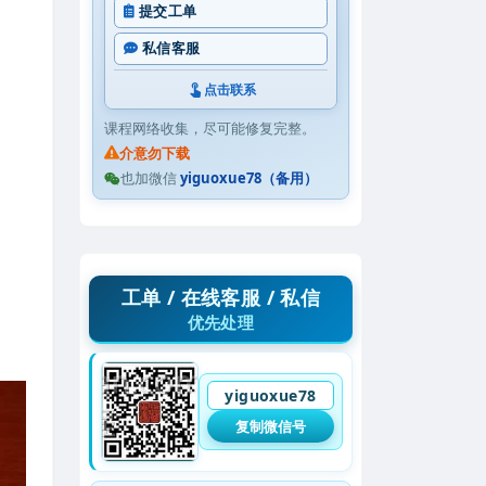
提交工单
私信客服
点击联系
课程网络收集，尽可能修复完整。
介意勿下载
也加微信
yiguoxue78（备用）
工单 / 在线客服 / 私信
优先处理
yiguoxue78
复制微信号