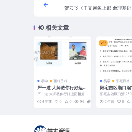
贺云飞《干支易象上部 命理基础》
中华命理
相关文章
VIP
易学
面相手相
易学
阳宅风水
严一道 大师教你行好运面
阳宅吉凶顺口溜
相篇免费下载
严一道-大师教你行好运面相篇
阳宅吉凶顺口溜 2501
编号：v0002
4 年前
0
0
94
0
2 年前
0