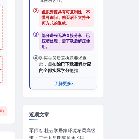
请联系客服。
②
虚拟资源具有可复制性，不
懂可询问；购买后
不支持任
何方式的退款
。
③
部分课程无法直接分享，已
压缩处理，需
下载后解压
使
用。
④
购买会员后若执意要求退
款，需
扣除已下载课程对应
的全部实际学分
抵扣。
了解更多
(
0
)
近期文章
军师府 杜云学居家环境布局高级
班：三元九星阳宅风水 9讲