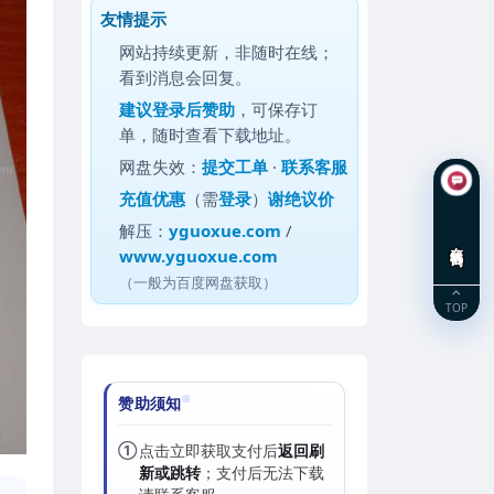
友情提示
网站持续更新，非随时在线；
看到消息会回复。
建议
登录后赞助
，可保存订
单，随时查看下载地址。
网盘失效：
提交工单
·
联系客服
充值优惠
（需
登录
）
谢绝议价
解压：
yguoxue.com
/
在线咨询
www.yguoxue.com
（一般为百度网盘获取）
TOP
赞助须知
①
点击立即获取支付后
返回刷
新或跳转
；支付后无法下载