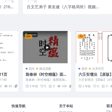
上一篇
下一篇
216页
吕文艺弟子 黄友健《八字格局班》视频教
入门精要
学19集视频
VIP
VIP
易学
梅花易数
易学
法术符咒
11页
陈春林《时空精蕴》面授
六壬安壇法 【原版
现场课程24集视频课程
148
陈春林《时空精蕴》面授现场课
六壬安壇法 【原版】 241
程 Y2308-272
0
65
10
3 年前
0
0
100
28
2 年前
0
0
快速导航
关于本站
联