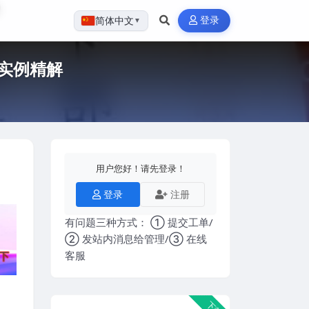
登录
简体中文
▼
象实例精解
用户您好！请先登录！
登录
注册
有问题三种方式： ① 提交工单/
② 发站内消息给管理/③ 在线
客服
下载