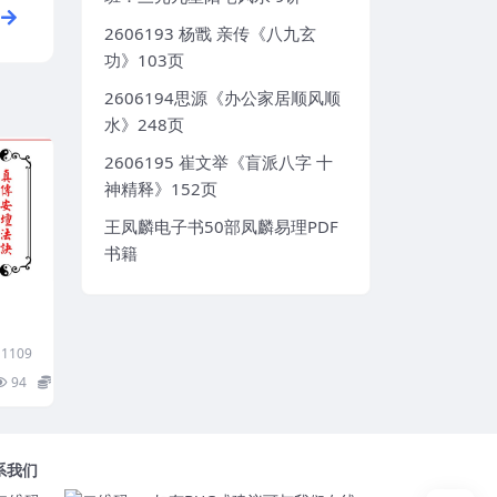
2606193 杨戬 亲传《八九玄
功》103页
2606194思源《办公家居顺风顺
水》248页
2606195 崔文举《盲派八字 十
神精释》152页
王凤麟电子书50部凤麟易理PDF
书籍
】
1109
94
10
系我们