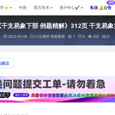
咨询
国学⭐
中医
西方学术
用户中心✔️
私信 🔔公告
干支易象下部 例题精解》312页 干支易
2023-02-06
六壬课程
周易预测
1
0
202
0
论建议