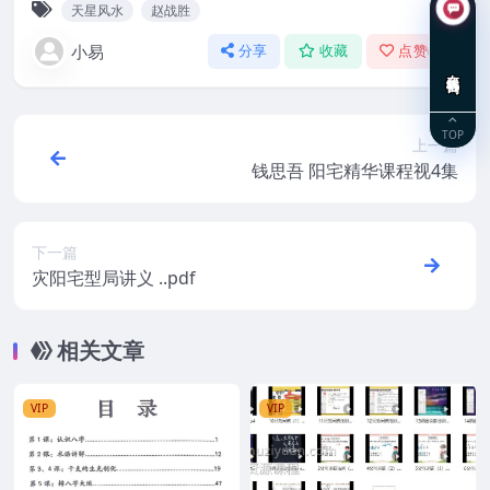
天星风水
赵战胜
小易
分享
收藏
点赞(
0
)
在线咨询
TOP
上一篇
钱思吾 阳宅精华课程视4集
下一篇
灾阳宅型局讲义 ..pdf
相关文章
VIP
VIP