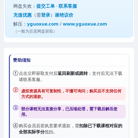
网盘失效：
提交工单
·
联系客服
充值优惠
（需
登录
）
谢绝议价
解压：
yguoxue.com
/
www.yguoxue.com
（一般为百度网盘获取）
赞助须知
①
点击立即获取支付后
返回刷新或跳转
；支付后无法下载
请联系客服。
②
虚拟资源具有可复制性，不懂可询问；购买后
不支持任何
方式的退款
。
③
部分课程无法直接分享，已压缩处理，需
下载后解压
使
用。
④
购买会员后若执意要求退款，需
扣除已下载课程对应的
全部实际学分
抵扣。