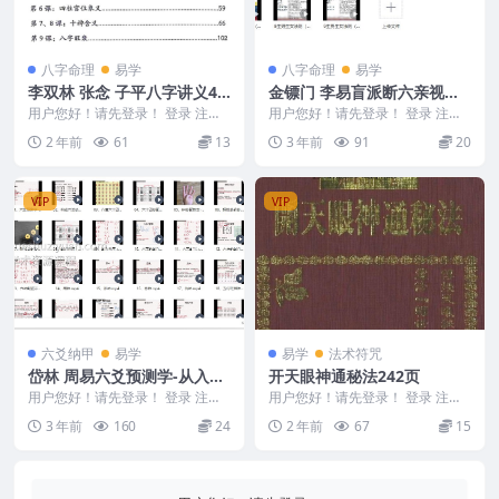
八字命理
易学
八字命理
易学
李双林 张念 子平八字讲义45
金镖门 李易盲派断六亲视频1
4页
5集
用户您好！请先登录！ 登录 注册
用户您好！请先登录！ 登录 注册
李双林 张念 子平八字讲义454页 2
李易盲派断六亲 Y2308-75 金镖门
2 年前
61
13
3 年前
91
20
4111...
李易盲...
VIP
VIP
六爻纳甲
易学
易学
法术符咒
岱林 周易六爻预测学-从入门
开天眼神通秘法242页
到精通视频65集
用户您好！请先登录！ 登录 注册
用户您好！请先登录！ 登录 注册
岱林-周易六爻预测学-从入门到精
开天眼神通秘法242页 2412367-8
3 年前
160
24
2 年前
67
15
通 Y2307...