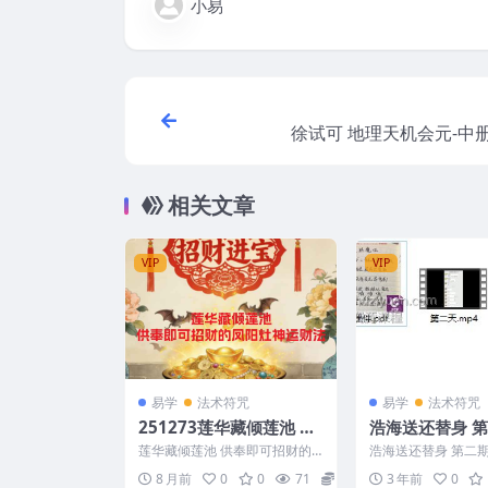
小易
相关文章
VIP
VIP
易学
法术符咒
易学
法术符咒
251273莲华藏倾莲池 供
浩海送还替身 第
奉即可招财的凤阳灶神运
频+1文档
莲华藏倾莲池 供奉即可招财的
浩海送还替身 第二期 Y
财法，文档2本Y
凤阳灶神运财法，文档2本Y 25
6
8 月前
0
0
71
15
3 年前
0
1273 【灶神运财...