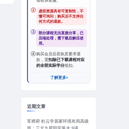
请联系客服。
②
虚拟资源具有可复制性，不
懂可询问；购买后
不支持任
何方式的退款
。
③
部分课程无法直接分享，已
压缩处理，需
下载后解压
使
用。
④
购买会员后若执意要求退
款，需
扣除已下载课程对应
的全部实际学分
抵扣。
了解更多
近期文章
军师府 杜云学居家环境布局高级
班：三元九星阳宅风水 9讲