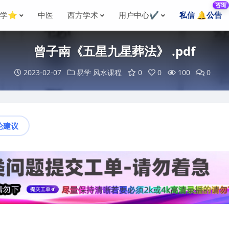
咨询
国学⭐
中医
西方学术
用户中心✔️
私信 🔔公告
曾子南《五星九星葬法》 .pdf
2023-02-07
易学
风水课程
0
0
100
0
论建议