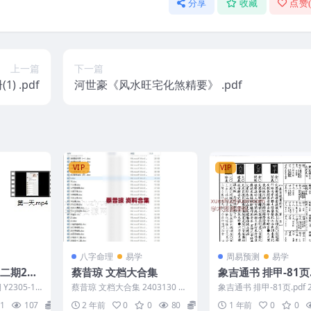
分享
收藏
点赞
上一篇
下一篇
徐试可 地理天机会元-中册(1) .pdf
河世豪《风水旺宅化煞精要》 .pdf
VIP
VIP
八字命理
易学
周易预测
易学
二期2视
蔡昔琼 文档大合集
象吉通书 排甲-81页.
2305-18
蔡昔琼 文档大合集 2403130 蔡
象吉通书 排甲-81页.pdf 2
昔琼 10.doc 100性情（二）.d
1-6
1
107
28
2 年前
0
0
80
20
1 年前
0
0
o...