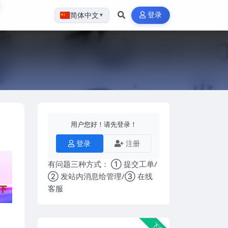
登录
简体中文
▼
用户您好！请先登录！
登录
注册
有问题三种方式： ① 提交工单/
② 发站内消息给管理/③ 在线
客服
下载