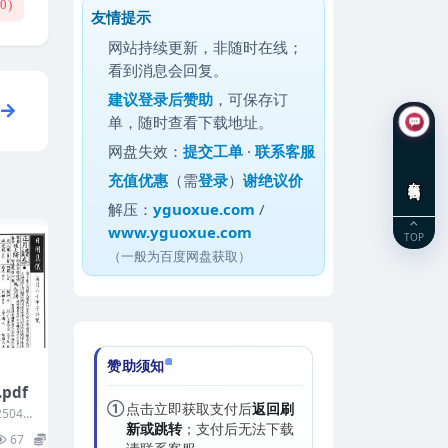
(
0
)
友情提示
网站持续更新，非随时在线；
看到消息会回复。
建议
登录后赞助
，可保存订
单，随时查看下载地址。
网盘失效：
提交工单
·
联系客服
充值优惠
（需
登录
）
谢绝议价
在线咨询
解压：
yguoxue.com
/
www.yguoxue.com
TOP
（一般为百度网盘获取）
赞助须知
pdf
①
点击立即获取支付后
返回刷
5041
新或跳转
；支付后无法下载
67
10