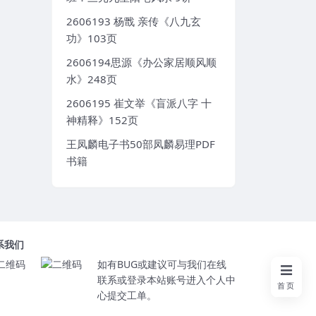
2606193 杨戬 亲传《八九玄
功》103页
2606194思源《办公家居顺风顺
水》248页
2606195 崔文举《盲派八字 十
神精释》152页
王凤麟电子书50部凤麟易理PDF
书籍
系我们
如有BUG或建议可与我们在线
联系或登录本站账号进入个人中
首页
心提交工单。