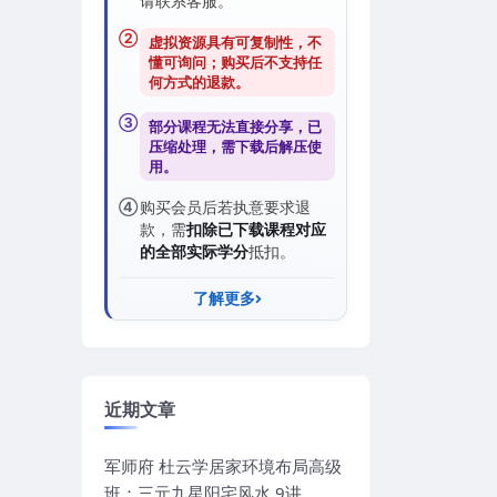
请联系客服。
②
虚拟资源具有可复制性，不
懂可询问；购买后
不支持任
何方式的退款
。
③
部分课程无法直接分享，已
压缩处理，需
下载后解压
使
用。
④
购买会员后若执意要求退
款，需
扣除已下载课程对应
的全部实际学分
抵扣。
了解更多
近期文章
军师府 杜云学居家环境布局高级
班：三元九星阳宅风水 9讲