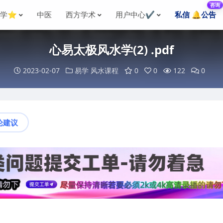
咨询
国学⭐
中医
西方学术
用户中心✔️
私信 🔔公告
心易太极风水学(2) .pdf
2023-02-07
易学
风水课程
0
0
122
0
论建议