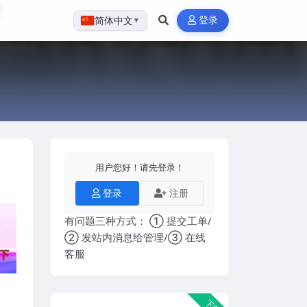
登录
简体中文
▼
用户您好！请先登录！
登录
注册
有问题三种方式： ① 提交工单/
② 发站内消息给管理/③ 在线
客服
下载