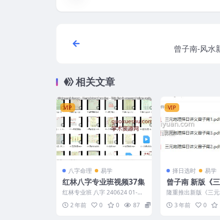
曾子南-风水新编
相关文章
VIP
VIP
八字命理
易学
择日选时
易学
红林八字专业班视频37集
曾子南 新版《三元地理择
日讲义》上下册
红林专业班 八字 240624 01-乾
隆重推出新版《三元
坤.mp4 02-阴阳与宫位系统.mp
义》上下册。 Y2308
2 年前
0
0
87
24
3 年前
0
4...