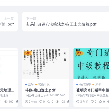
上一篇
下一篇
..pdf
玄易门改运八法暗法之秘 王士文编着.pdf
VIP
VIP
易学
紫微斗数
奇门遁甲
易学
斗数-唐山逸士.pdf
张明亮奇门遁甲中
。
14集视频课程
地理择日讲
斗数-唐山逸士.pdf 2403014-61
张明亮奇门遁甲中级教程1
-31
178B294
1
109
12
2 年前
0
0
108
10
3 年前
0
0