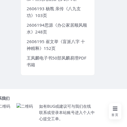
2606193 杨戬 亲传《八九玄
功》103页
2606194思源《办公家居顺风顺
水》248页
2606195 崔文举《盲派八字 十
神精释》152页
王凤麟电子书50部凤麟易理PDF
书籍
系我们
如有BUG或建议可与我们在线
联系或登录本站账号进入个人中
首页
心提交工单。