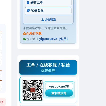
提交工单
私信客服
点击联系
课程网络收集，尽可能修复完整。
介意勿下载
也加微信
yiguoxue78（备用）
工单 / 在线客服 / 私信
优先处理
yiguoxue78
复制微信号
(
0
)