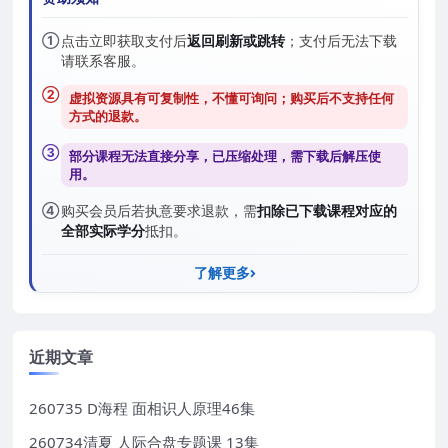
①
点击立即获取支付后
返回刷新或跳转
；支付后无法下载
请联系客服。
②
虚拟资源具有可复制性，不懂可询问；购买后
不支持任何
方式的退款
。
③
部分课程无法直接分享，已压缩处理，需
下载后解压
使
用。
④
购买会员后若执意要求退款，需
扣除已下载课程对应的
全部实际学分
抵扣。
了解更多
近期文章
260735 D海程 面相识人原理46集
260734清夏 人际合盘专题课 13集