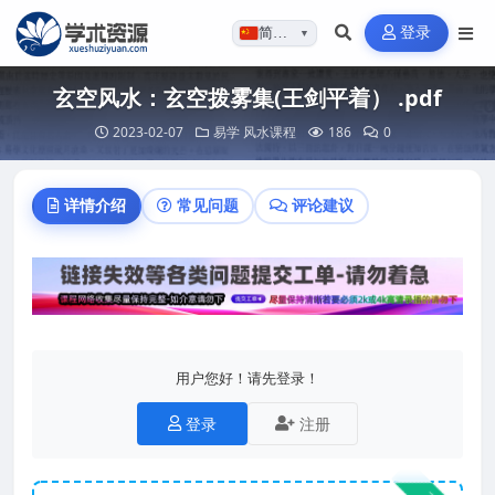
登录
简体…
▼
玄空风水：玄空拨雾集(王剑平着） .pdf
2023-02-07
易学
风水课程
186
0
详情介绍
常见问题
评论建议
用户您好！请先登录！
登录
注册