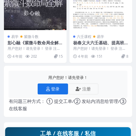
易学
紫微斗数
六壬课程
易学
彭心融《紫微斗数命局全解》
杨春义大六壬基础、提高班讲
视频课程74集
义
用户您好！请先登录！ 登录 注册
用户您好！请先登录！ 登录 注册
彭心融《紫微斗数命局全解》视频
杨春义大六壬基础、提高班讲义
4 年前
202
15
4 年前
151
8
课程74集 编号...
编号4010B1...
用户您好！请先登录！
登录
注册
有问题三种方式： ① 提交工单/② 发站内消息给管理/③
在线客服
工单 / 在线客服 / 私信