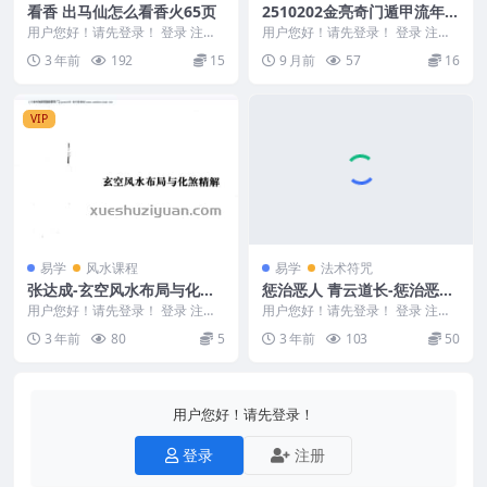
看香 出马仙怎么看香火65页
2510202金亮奇门遁甲流年财
局、简易择日、家居好运等系
用户您好！请先登录！ 登录 注册
用户您好！请先登录！ 登录 注册
出马仙怎么看香火65页 香长短的
列11集视频Y
金亮奇门遁甲流年财局、简易择
3 年前
192
15
9 月前
57
16
意思 香火看法...
日、家居好运等系列...
VIP
易学
风水课程
易学
法术符咒
张达成-玄空风水布局与化煞
惩治恶人 青云道长-惩治恶人
精解.pdf
法一期
用户您好！请先登录！ 登录 注册
用户您好！请先登录！ 登录 注册
编号：MY2212-200-315 张达成-
惩治恶人 青云道长-惩治恶人法一
3 年前
80
5
3 年前
103
50
玄...
期内容自学课程...
用户您好！请先登录！
登录
注册