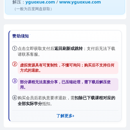
解压：
yguoxue.com
/
www.yguoxue.com
（一般为百度网盘获取）
赞助须知
①
点击立即获取支付后
返回刷新或跳转
；支付后无法下载
请联系客服。
②
虚拟资源具有可复制性，不懂可询问；购买后
不支持任何
方式的退款
。
③
部分课程无法直接分享，已压缩处理，需
下载后解压
使
用。
④
购买会员后若执意要求退款，需
扣除已下载课程对应的
全部实际学分
抵扣。
了解更多