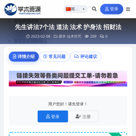
登录
简体…
▼
先生讲法7个法 道法 法术 护身法 招财法
2023-02-08
易学
法术符咒
209
0
详情介绍
常见问题
评论建议
用户您好！请先登录！
登录
注册