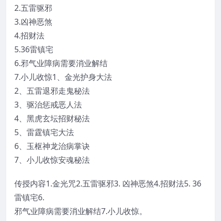
2.五雷驱邪
3.凶神恶煞
4.招财法
5.36雷镇宅
6.邪气业障病需要消业解结
7.小儿收惊1、金光护身大法
2、五雷退邪走鬼秘法
3、驱治惩戒恶人法
4、黑虎玄坛招财秘法
5、雷霆镇宅大法
6、玉枢神龙治病掌诀
7、小儿收惊安魂秘法
传授内容1.金光咒2.五雷驱邪3. 凶神恶煞4.招财法5. 36
雷镇宅6.
邪气业障病需要消业解结7.小儿收惊。