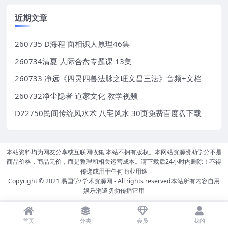
近期文章
260735 D海程 面相识人原理46集
260734清夏 人际合盘专题课 13集
260733 净远《四灵四兽法脉之旺文昌三法》音频+文档
260732净尘隐者 道家文化 教学视频
D22750民间传统风水术 八宅风水 30页免费百度盘下载
本站资料均为网友分享或互联网收集,本站不拥有版权。本网站资源赞助学分不是
商品价格，商品无价，而是整理和相关运营成本。请下载后24小时内删除！不得
传递或用于任何商业用途
Copyright © 2021
易国学/学术资源网
- All rights reserved本站所有内容自用
娱乐消遣切勿传播它用
首页
分类
会员
我的