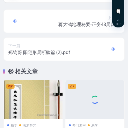
在线咨询
上一篇
蒋大鸿地理秘要-正变48局口诀
TOP
下一篇
郑钧蔚 阳宅形局断验篇 (2).pdf
相关文章
VIP
VIP
易学
法术符咒
奇门遁甲
易学