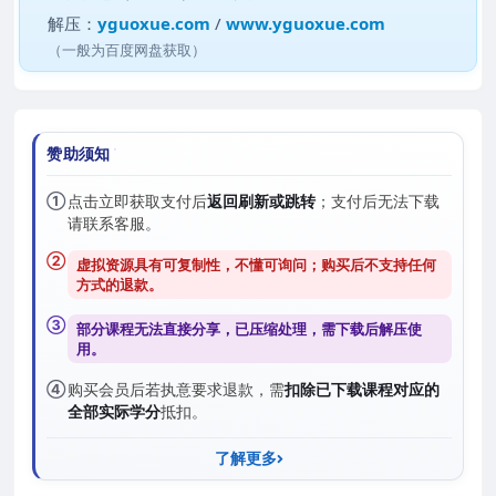
解压：
yguoxue.com
/
www.yguoxue.com
（一般为百度网盘获取）
赞助须知
①
点击立即获取支付后
返回刷新或跳转
；支付后无法下载
请联系客服。
②
虚拟资源具有可复制性，不懂可询问；购买后
不支持任何
方式的退款
。
③
部分课程无法直接分享，已压缩处理，需
下载后解压
使
用。
④
购买会员后若执意要求退款，需
扣除已下载课程对应的
全部实际学分
抵扣。
了解更多