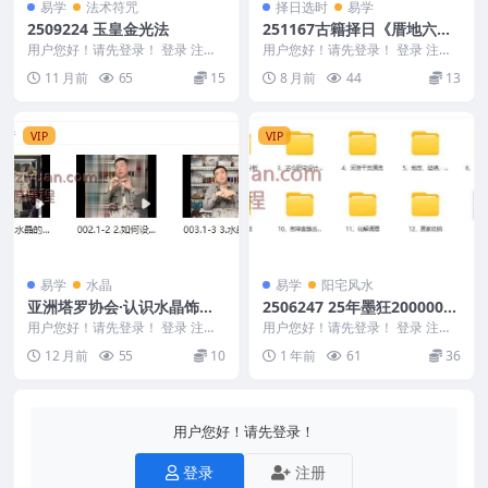
易学
法术符咒
择日选时
易学
2509224 玉皇金光法
251167古籍择日《厝地六十
年避忌老本》电子版94单页Y
用户您好！请先登录！ 登录 注册
用户您好！请先登录！ 登录 注册
玉皇金光法 2509224 ├── 24 覆
古籍择日《厝地六十年避忌老本》
11 月前
65
15
8 月前
44
13
護...
电子版94单页Y...
VIP
VIP
易学
水晶
易学
阳宅风水
亚洲塔罗协会·认识水晶‬饰品
2506247 25年墨狂200000元
课3集视频Y
大课风水职业班〈原化造班年
用户您好！请先登录！ 登录 注册
用户您好！请先登录！ 登录 注册
亚洲塔罗协会·认识水晶‬饰品课3集
卡〉12套课程视频+音频Y
25年墨狂200000元大课风水职业
12 月前
55
10
1 年前
61
36
视频Y 25...
班〈原化造...
用户您好！请先登录！
登录
注册