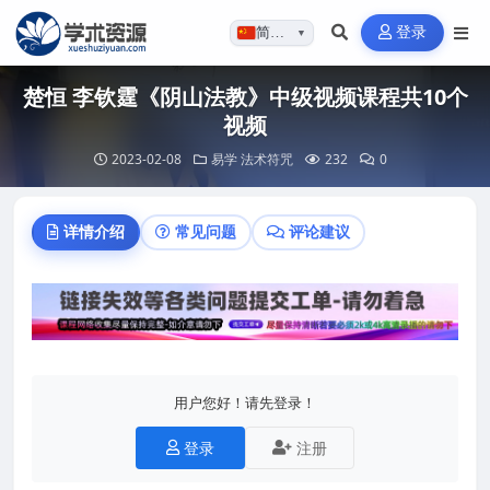
登录
简体…
▼
楚恒 李钦霆《阴山法教》中级视频课程共10个
视频
2023-02-08
易学
法术符咒
232
0
详情介绍
常见问题
评论建议
用户您好！请先登录！
登录
注册