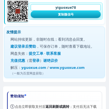
yiguoxue78
复制微信号
友情提示
网站持续更新，非随时在线；看到消息会回复。
建议
登录后赞助
，可保存订单，随时查看下载地址。
网盘失效：
提交工单
·
联系客服
充值优惠
（需
登录
）
谢绝议价
解压：
yguoxue.com
/
www.yguoxue.com
（一般为百度网盘获取）
赞助须知
①
点击立即获取支付后
返回刷新或跳转
；支付后无法下载