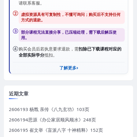
请联系客服。
②
虚拟资源具有可复制性，不懂可询问；购买后
不支持任何
方式的退款
。
③
部分课程无法直接分享，已压缩处理，需
下载后解压
使
用。
④
购买会员后若执意要求退款，需
扣除已下载课程对应的
全部实际学分
抵扣。
了解更多
近期文章
2606193 杨戬 亲传《八九玄功》103页
2606194思源《办公家居顺风顺水》248页
2606195 崔文举《盲派八字 十神精释》152页