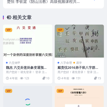
楚恒 李钦霆《阴山法教》高级视频课程共2
个视频
相关文章
VIP
VIP
六爻纳甲
八字命理
易学
魏杰 六爻卦意卦象变通预测
戴贵忱2016弟子班八字群课
法 视频17课教程
视频19集
用户您好！请先登录！ 登录 注册
用户您好！请先登录！ 登录 注册
魏杰老师 六爻卦意卦象变通预测
戴贵忱2016八字群课视频19集 戴
4 年前
123
10
4 年前
151
15
法 教学课程17...
贵忱八字课...
VIP
VIP