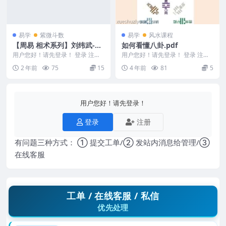
易学
紫微斗数
易学
风水课程
【周易 相术系列】刘纬武-斗
如何看懂八卦.pdf
数乾坤解盘篇.pdf
用户您好！请先登录！ 登录 注册
用户您好！请先登录！ 登录 注册
【周易 相术系列】刘纬武-斗数乾
编号：MY2212-200-66 如何看懂
2 年前
75
15
4 年前
81
5
坤解盘篇.pd...
八卦...
用户您好！请先登录！
登录
注册
有问题三种方式： ① 提交工单/② 发站内消息给管理/③
在线客服
工单 / 在线客服 / 私信
优先处理