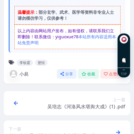
温馨提示：
部分玄学、武术、医学等资料非专业人士
请勿模仿学习，仅供参考！
以上内容由网站用户发布，如有侵权，请联系我们立
即删除！联系微信：yiguoxue78
本站所有内容适用本
站免责声明
在线咨询
李钦霆
楚恒
小易
TOP
分享
收藏
点赞(
0
)
上一篇
吴培志《河洛风水堪舆大成》(1) .pdf
下一篇