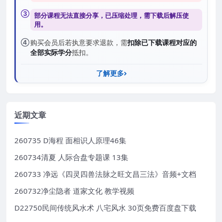
③
部分课程无法直接分享，已压缩处理，需
下载后解压
使
用。
④
购买会员后若执意要求退款，需
扣除已下载课程对应的
全部实际学分
抵扣。
了解更多
近期文章
260735 D海程 面相识人原理46集
260734清夏 人际合盘专题课 13集
260733 净远《四灵四兽法脉之旺文昌三法》音频+文档
260732净尘隐者 道家文化 教学视频
D22750民间传统风水术 八宅风水 30页免费百度盘下载