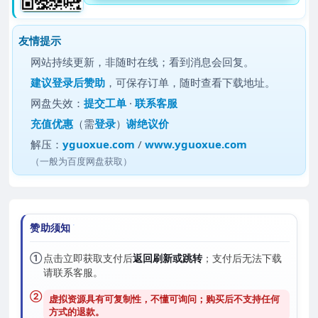
友情提示
网站持续更新，非随时在线；看到消息会回复。
建议
登录后赞助
，可保存订单，随时查看下载地址。
网盘失效：
提交工单
·
联系客服
充值优惠
（需
登录
）
谢绝议价
解压：
yguoxue.com
/
www.yguoxue.com
（一般为百度网盘获取）
赞助须知
①
点击立即获取支付后
返回刷新或跳转
；支付后无法下载
请联系客服。
②
虚拟资源具有可复制性，不懂可询问；购买后
不支持任何
方式的退款
。