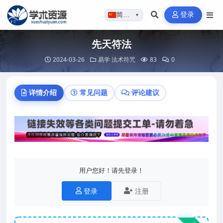
登录
简体…
▼
先天符法
2024-03-26
易学
法术符咒
83
0
详情介绍
常见问题
评论建议
用户您好！请先登录！
登录
注册