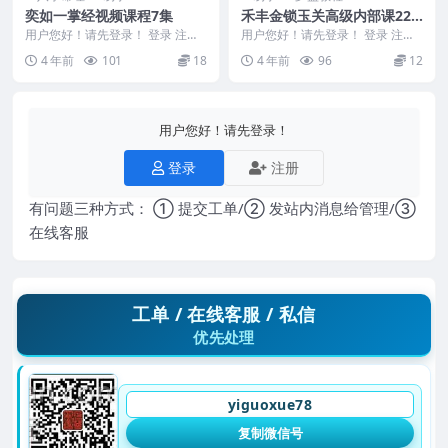
奕如一掌经视频课程7集
禾丰金锁玉关高级内部课22
集
用户您好！请先登录！ 登录 注册
用户您好！请先登录！ 登录 注册
奕如一掌经 王奕如一掌经视频课
禾丰金锁玉关高级内部课22集 编
4 年前
101
18
4 年前
96
12
程8集 编号：M...
号：2900D...
用户您好！请先登录！
登录
注册
有问题三种方式： ① 提交工单/② 发站内消息给管理/③
在线客服
工单 / 在线客服 / 私信
优先处理
yiguoxue78
复制微信号