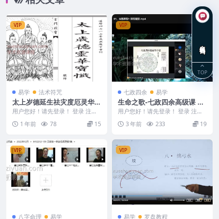
VIP
VIP
在线咨询
TOP
易学
法术符咒
七政四余
易学
太上岁德延生祛灾度厄灵华宝
生命之歌-七政四余高级课 视
忏.pdf
频 2021年七政四余课程
用户您好！请先登录！ 登录 注册
用户您好！请先登录！ 登录 注册
太上岁德延生祛灾度厄灵华宝忏.p
生命之歌-七政四余高级课 视频 20
1 年前
78
15
3 年前
233
19
df 2504...
21年七政...
VIP
VIP
八字命理
易学
易学
罗盘教程