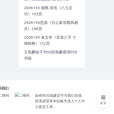
2606193 杨戬 亲传《八九玄
功》103页
2606194思源《办公家居顺风顺
水》248页
2606195 崔文举《盲派八字 十
神精释》152页
王凤麟电子书50部凤麟易理PDF
书籍
系我们
如有BUG或建议可与我们在线
联系或登录本站账号进入个人中
首页
心提交工单。