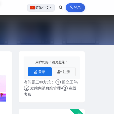
登录
简体中文
▼
用户您好！请先登录！
登录
注册
有问题三种方式： ① 提交工单/
② 发站内消息给管理/③ 在线
客服
下载