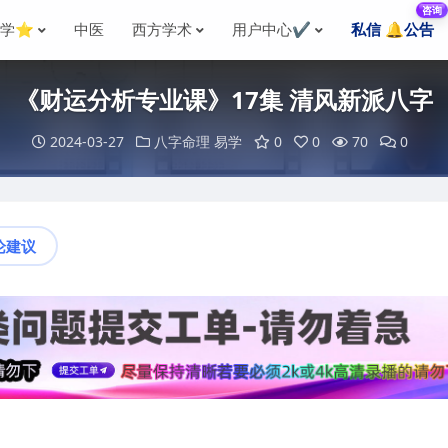
咨询
国学⭐
中医
西方学术
用户中心✔️
私信 🔔公告
《财运分析专业课》17集 清风新派八字
2024-03-27
八字命理
易学
0
0
70
0
论建议