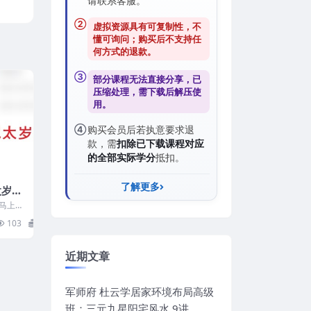
请联系客服。
②
虚拟资源具有可复制性，不
懂可询问；购买后
不支持任
何方式的退款
。
③
部分课程无法直接分享，已
压缩处理，需
下载后解压
使
用。
④
购买会员后若执意要求退
款，需
扣除已下载课程对应
的全部实际学分
抵扣。
了解更多
太岁视
，马上新
可以学
103
18
近期文章
军师府 杜云学居家环境布局高级
班：三元九星阳宅风水 9讲