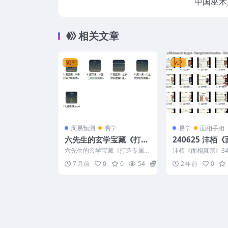
中国巫术
相关文章
VIP
VIP
周易预测
易学
易学
面相手相
六先生的玄学宝藏《打造
240625 沣栢
专属自己的感应预测系
宗》34集
六先生的玄学宝藏《打造专属自
沣栢《面相真宗》34集
统》11集
己的感应预测系统》11集 2512
01、第一课时，面相
7 月前
0
0
54
15
2 年前
0
265 ├── 4...
mp4 02...