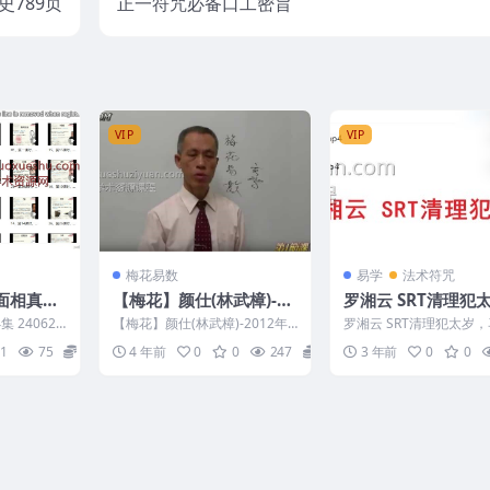
史789页
正一符咒必备口工密旨
VIP
VIP
梅花易数
易学
法术符咒
《面相真
【梅花】颜仕(林武樟)-20
罗湘云 SRT清理犯
12年梅花心易执业课程2
频课程
 240625
【梅花】颜仕(林武樟)-2012年
罗湘云 SRT清理犯太岁
4讲
讲解前言.
梅花心易执业课程24讲 编号：9
的一年了，大家有需要的
1
75
15
4 年前
0
0
247
2
3 年前
0
0
38C583
习起来 231257...