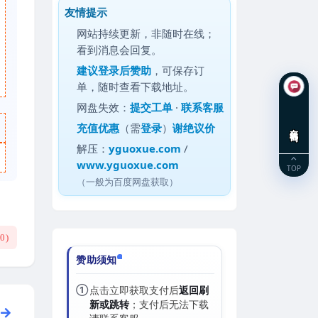
友情提示
网站持续更新，非随时在线；
看到消息会回复。
建议
登录后赞助
，可保存订
单，随时查看下载地址。
网盘失效：
提交工单
·
联系客服
充值优惠
（需
登录
）
谢绝议价
在线咨询
解压：
yguoxue.com
/
www.yguoxue.com
TOP
（一般为百度网盘获取）
(
0
)
赞助须知
①
点击立即获取支付后
返回刷
新或跳转
；支付后无法下载