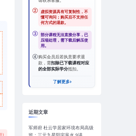
请联系客服。
②
虚拟资源具有可复制性，不
懂可询问；购买后
不支持任
何方式的退款
。
③
部分课程无法直接分享，已
压缩处理，需
下载后解压
使
用。
④
购买会员后若执意要求退
款，需
扣除已下载课程对应
的全部实际学分
抵扣。
了解更多
近期文章
军师府 杜云学居家环境布局高级
班：三元九星阳宅风水 9讲
(
0
)