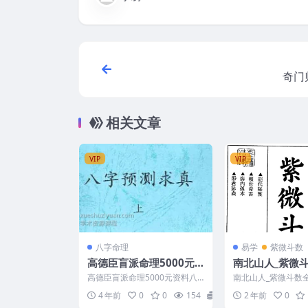
奇门归
相关文章
VIP
VIP
八字命理
易学
紫微斗数
高德臣盲派命理5000元
南北山人_紫微斗
资料八字预测求真上下集
pdf
高德臣盲派命理5000元资料八
南北山人_紫微斗数全书.
+八字教学问答精编.pdf
字预测求真上下集+八字教学问
03014-72
4 年前
0
0
154
6
2 年前
0
答精编.pdf 八字预...
下载