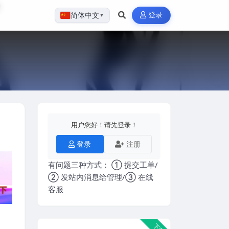
登录
简体中文
▼
用户您好！请先登录！
登录
注册
有问题三种方式： ① 提交工单/
② 发站内消息给管理/③ 在线
客服
下载