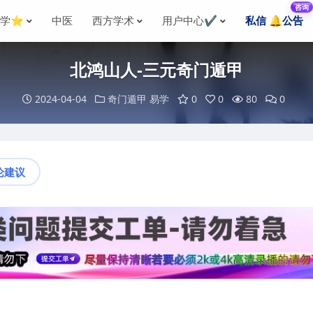
咨询
国学⭐
中医
西方学术
用户中心✔️
私信 🔔公告
北鸿山人-三元奇门遁甲
2024-04-04
奇门遁甲
易学
0
0
80
0
论建议