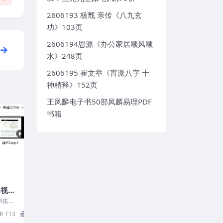
2606193 杨戬 亲传《八九玄
功》103页
2606194思源《办公家居顺风顺
水》248页
2606195 崔文举《盲派八字 十
神精释》152页
王凤麟电子书50部凤麟易理PDF
书籍
论视频
4集
113
8