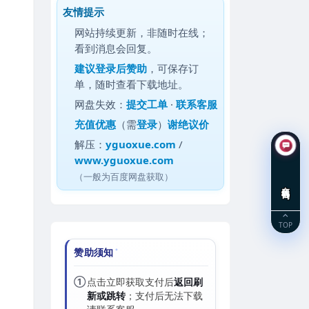
友情提示
网站持续更新，非随时在线；
看到消息会回复。
建议
登录后赞助
，可保存订
单，随时查看下载地址。
网盘失效：
提交工单
·
联系客服
充值优惠
（需
登录
）
谢绝议价
解压：
yguoxue.com
/
www.yguoxue.com
（一般为百度网盘获取）
在线咨询
TOP
赞助须知
①
点击立即获取支付后
返回刷
新或跳转
；支付后无法下载