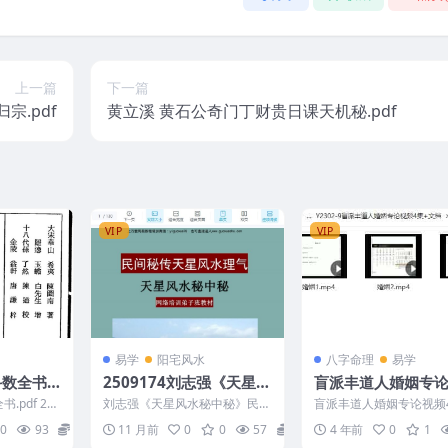
上一篇
下一篇
宗.pdf
黄立溪 黄石公奇门丁财贵日课天机秘.pdf
VIP
VIP
易学
阳宅风水
八字命理
易学
数全书.
2509174刘志强《天星风
盲派丰道人婚姻专
水秘中秘》民间秘传天星
4集+文档
pdf 24
刘志强《天星风水秘中秘》民间
盲派丰道人婚姻专论视频
风水理气–网络培训弟子
秘传天星风水理气–网络培训弟
+文档 Y2302-9
0
93
10
11 月前
0
0
57
8
4 年前
0
1
子班教材13...
班教材130页Y