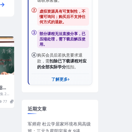
请联系客服。
②
虚拟资源具有可复制性，不
懂可询问；购买后
不支持任
何方式的退款
。
③
部分课程无法直接分享，已
压缩处理，需
下载后解压
使
用。
④
购买会员后若执意要求退
款，需
扣除已下载课程对应
的全部实际学分
抵扣。
了解更多
《绍金
 24
4 0
77
15
近期文章
军师府 杜云学居家环境布局高级
班：三元九星阳宅风水 9讲