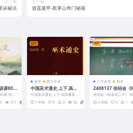
上一篇
下一篇
要诀秘法
逍遥遁甲-新茅山奇门秘籍
VIP
VIP
易学
西方学术
八字命理
易学
级课80集
中国巫术通史.上下.高国
2408137 张绍金
六爻高级课
藩著. 1362P
讲八字》38集
0集 闲云
中国巫术通史.上下.高国藩著. 2
张绍金《绍金讲八字》38集
培训课程视
507314
08137 01、八字第1课.mp
0
317
15
1 年前
0
0
50
15
2 年前
0
1
.
2、八字...