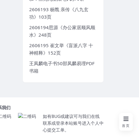
2606193 杨戬 亲传《八九玄
功》103页
2606194思源《办公家居顺风顺
水》248页
2606195 崔文举《盲派八字 十
神精释》152页
王凤麟电子书50部凤麟易理PDF
书籍
系我们
如有BUG或建议可与我们在线
联系或登录本站账号进入个人中
首页
心提交工单。