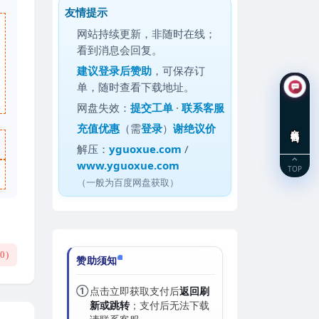
友情提示
网站持续更新，非随时在线；
看到消息会回复。
建议
登录后赞助
，可保存订
单，随时查看下载地址。
网盘失效：
提交工单
·
联系客服
充值优惠
（需
登录
）
谢绝议价
在线咨询
解压：
yguoxue.com
/
www.yguoxue.com
TOP
（一般为百度网盘获取）
(
0
)
赞助须知
①
点击立即获取支付后
返回刷
新或跳转
；支付后无法下载