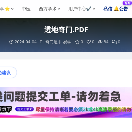
咨询
国学⭐
中医
西方学术
用户中心✔️
私信 🔔公告
透地奇门.PDF
2024-04-04
奇门遁甲
易学
0
0
84
0
论建议