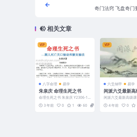
奇门法窍 飞盘奇门
相关文章
VIP
VIP
八字命理
易学
六爻纳甲
易学
朱泉庆 命理生死之书
闲派六爻最新高
闲云真人 闲派
命理生死之书 朱泉庆 Y2306-13
闲派六爻最新高级课8
程视频80集
6
真人 六爻高级视频
3 年前
0
1
60
8
4 年前
0
频资源 编号：2473..