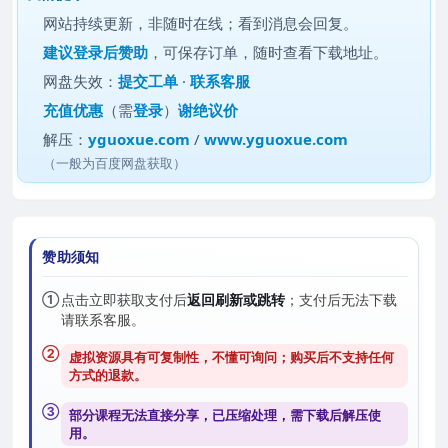
网站持续更新，非随时在线；看到消息会回复。
建议
登录后赞助
，可保存订单，随时查看下载地址。
网盘失效：
提交工单
·
联系客服
充值优惠
（需
登录
）
谢绝议价
解压：
yguoxue.com
/
www.yguoxue.com
（一般为百度网盘获取）
赞助须知
①
点击立即获取支付后
返回刷新或跳转
；支付后无法下载
请联系客服。
②
虚拟资源具有可复制性，不懂可询问；购买后
不支持任何
方式的退款
。
③
部分课程无法直接分享，已压缩处理，需
下载后解压
使
用。