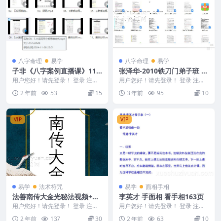
八字命理
易学
八字命理
易学
子非《八字案例直播课》11
张泽华-2010铁刀门弟子班 电
集Y
子资料
用户您好！请先登录！ 登录 注册
用户您好！请先登录！ 登录 注册
子非《八字案例直播课》11集Y 24
张泽华-2010铁刀门弟子班 电子资
2 年前
53
15
3 年前
95
10
11440...
料 072...
VIP
VIP
易学
法术符咒
易学
面相手相
法善南传大金光秘法视频+PD
李英才 手面相 看手相163页
F
用户您好！请先登录！ 登录 注册
用户您好！请先登录！ 登录 注册
法善 南传大金光秘法 2403002
李英才看手相163页 此资料无图片
2 年前
137
30
2 年前
63
10