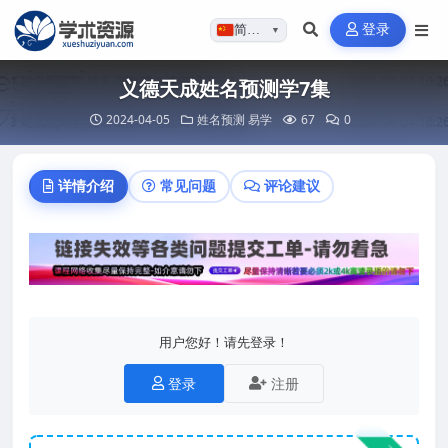
登录
简体…
▼
义德天成姓名预测学7集
2024-04-05
姓名预测
易学
67
0
详情介绍
常见问题
评论建议
用户您好！请先登录！
登录
注册