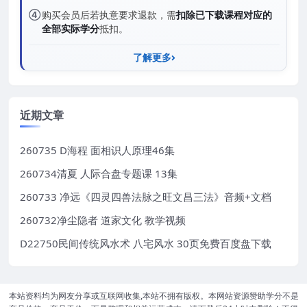
④
购买会员后若执意要求退款，需
扣除已下载课程对应的
全部实际学分
抵扣。
了解更多
近期文章
260735 D海程 面相识人原理46集
260734清夏 人际合盘专题课 13集
260733 净远《四灵四兽法脉之旺文昌三法》音频+文档
260732净尘隐者 道家文化 教学视频
D22750民间传统风水术 八宅风水 30页免费百度盘下载
本站资料均为网友分享或互联网收集,本站不拥有版权。本网站资源赞助学分不是