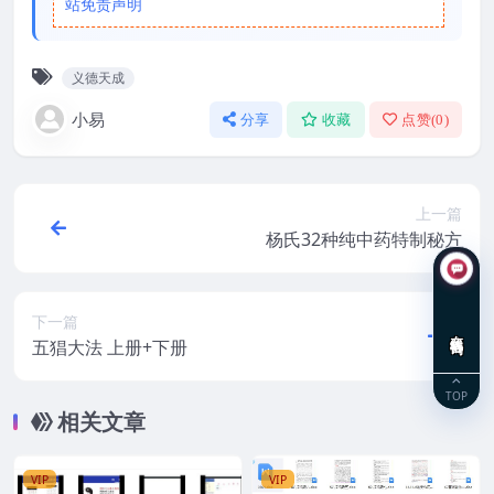
站免责声明
义德天成
小易
分享
收藏
点赞(
0
)
上一篇
杨氏32种纯中药特制秘方
下一篇
在线咨询
五猖大法 上册+下册
TOP
相关文章
VIP
VIP