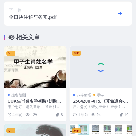
下一篇
金口诀注解与务实.pdf
相关文章
VIP
VIP
姓名预测
八字命理
易学
COA生肖姓名学初阶+进阶11
2504200 -015.《算命通会-八
视频下载
字干支象法22字通透点窍》P
用户您好！请先登录！ 登录 注册
用户您好！请先登录！ 登录 注册
COA生肖姓名学初阶+进阶 编号：
DF文档
《算命通会-八字干支象法22字通
4 年前
129
8
1 年前
94
10
221621...
透点窍》PDF...
VIP
VIP