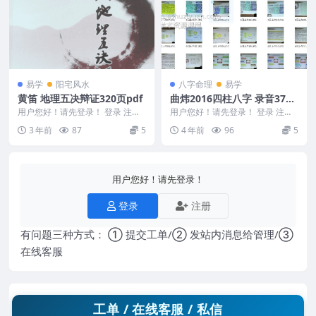
易学
阳宅风水
八字命理
易学
黄笛 地理五决辩证320页pdf
曲炜2016四柱八字 录音37个
+教程讲义图
用户您好！请先登录！ 登录 注册
用户您好！请先登录！ 登录 注册
黄笛 地理五决辩证320页pdf Y230
曲炜2016四柱八字 录音37集+教
3 年前
87
5
4 年前
96
5
2-...
程讲义图 ...
用户您好！请先登录！
登录
注册
有问题三种方式： ① 提交工单/② 发站内消息给管理/③
在线客服
工单 / 在线客服 / 私信