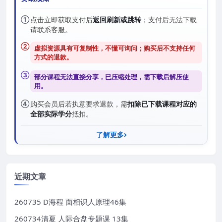
①
点击立即获取支付后
返回刷新或跳转
；支付后无法下载
请联系客服。
②
虚拟资源具有可复制性，不懂可询问；购买后
不支持任何
方式的退款
。
③
部分课程无法直接分享，已压缩处理，需
下载后解压
使
用。
④
购买会员后若执意要求退款，需
扣除已下载课程对应的
全部实际学分
抵扣。
了解更多
近期文章
260735 D海程 面相识人原理46集
260734清夏 人际合盘专题课 13集