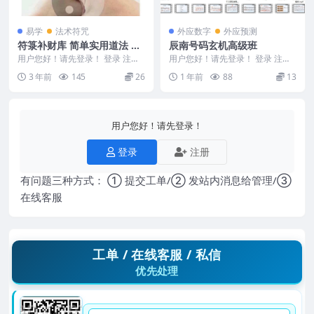
易学
法术符咒
外应数字
外应预测
符箓补财库 简单实用道法 录
辰南号码玄机高级班
音+讲义
用户您好！请先登录！ 登录 注册
用户您好！请先登录！ 登录 注册
符禄补财库 怎么补财库 最简单的
辰南号码玄机高级班辰南老师《号
3 年前
145
26
1 年前
88
13
补财库的方法...
码玄机高阶班》教...
用户您好！请先登录！
登录
注册
有问题三种方式： ① 提交工单/② 发站内消息给管理/③
在线客服
工单 / 在线客服 / 私信
优先处理