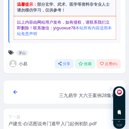
温馨提示：
部分玄学、武术、医学等资料非专业人士
请勿模仿学习，仅供参考！
以上内容由网站用户发布，如有侵权，请联系我们立
即删除！联系微信：yiguoxue78
本站所有内容适用本
站免责声明
茅山
小易
分享
收藏
点赞(
0
)
上一篇
三九易学 大六壬案例28集视频
在线咨询
下一篇
卢建生-白话图说奇门遁甲入门起例初阶.pdf
TOP