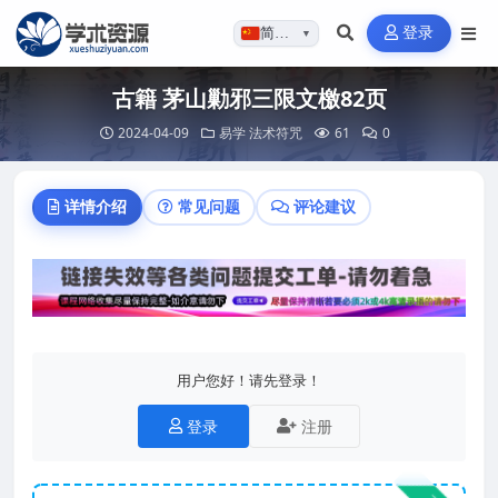
登录
简体…
▼
古籍 茅山勦邪三限文檄82页
2024-04-09
易学
法术符咒
61
0
详情介绍
常见问题
评论建议
用户您好！请先登录！
登录
注册