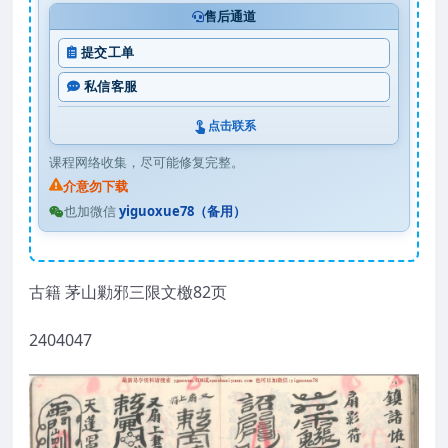
售后通道
提交工单
私信客服
点击联系
课程网络收集，尽可能修复完整。
介意勿下载
也加微信
yiguoxue78（备用）
古籍 茅山勦邪三限文檄82页
2404047