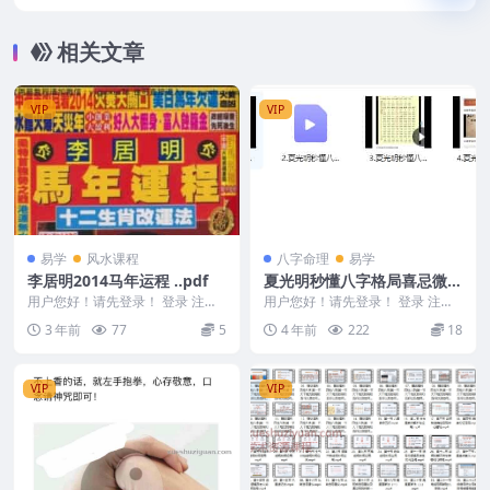
相关文章
VIP
VIP
易学
风水课程
八字命理
易学
李居明2014马年运程 ..pdf
夏光明秒懂八字格局喜忌微课
4集视频
用户您好！请先登录！ 登录 注册
用户您好！请先登录！ 登录 注册
编号：MY2212-200-314 李居明2
夏光明秒懂八字格局喜忌微课 M2
3 年前
77
5
4 年前
222
18
0...
301-99
VIP
VIP