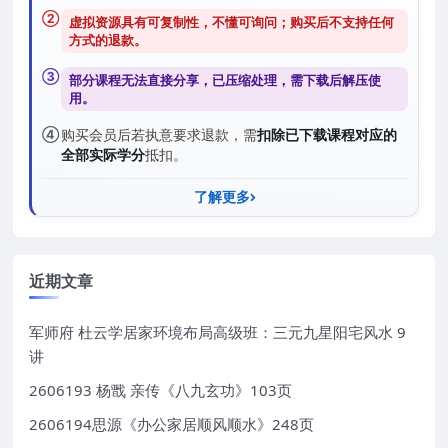
②
虚拟资源具有可复制性，不懂可询问；购买后
不支持任何
方式的退款
。
③
部分课程无法直接分享，已压缩处理，需
下载后解压
使
用。
④
购买会员后若执意要求退款，需
扣除已下载课程对应的
全部实际学分
抵扣。
了解更多
近期文章
军师府 杜云学居家环境布局高级班：三元九星阳宅风水 9
讲
2606193 杨戬 亲传《八九玄功》103页
2606194思源《办公家居顺风顺水》248页