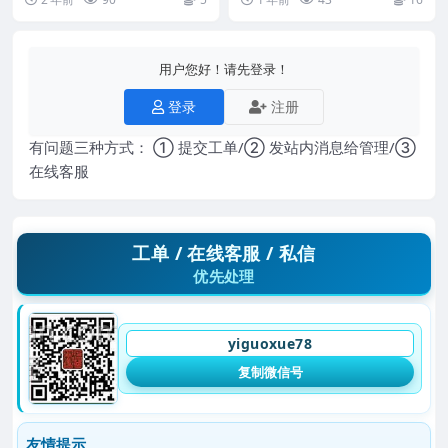
藏版】-.pdf...
66 00...
用户您好！请先登录！
登录
注册
有问题三种方式： ① 提交工单/② 发站内消息给管理/③
在线客服
工单 / 在线客服 / 私信
优先处理
yiguoxue78
复制微信号
友情提示