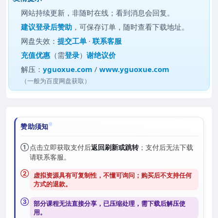
网站持续更新，非随时在线；看到消息会回复。
建议
登录后赞助
，可保存订单，随时查看下载地址。
网盘失效：
提交工单
·
联系客服
充值优惠
（需
登录
）
谢绝议价
解压：
yguoxue.com
/
www.yguoxue.com
（一般为百度网盘获取）
赞助须知
①
点击立即获取支付后
返回刷新或跳转
；支付后无法下载
请联系客服。
②
虚拟资源具有可复制性，不懂可询问；购买后
不支持任何
方式的退款
。
③
部分课程无法直接分享，已压缩处理，需
下载后解压
使
用。