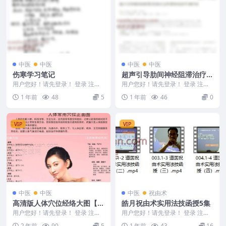
中医
中医
中医
中医
伤寒学习笔记
超声引导肋间神经阻滞治疗急
性带状疱疹性神经痛_林海.pd
用户您好！请先登录！ 登录 注册
用户您好！请先登录！ 登录 注册
伤寒学习笔记 2505475
f
超声引导肋间神经阻滞治疗急性带
1 年前
48
5
1 年前
46
0
状疱疹性神经痛_...
VIP
VIP
中医
中医
中医
祝由术
高清版人体穴位经络大图【最
皓月祝由术实用法技函授5集
全珍藏版】-.pdf
用户您好！请先登录！ 登录 注册
用户您好！请先登录！ 登录 注册
高清版人体穴位经络大图【最全珍
皓月祝由术实用法技函授5集 2507
2 年前
90
5
1 年前
43
16