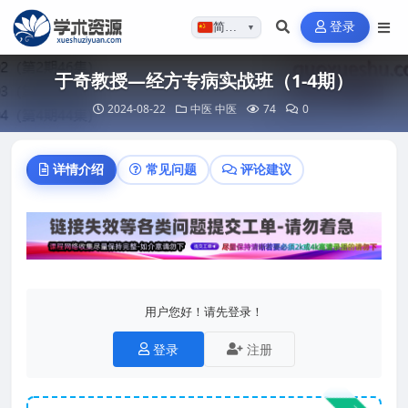
登录
简体…
▼
于奇教授—经方专病实战班（1-4期）
2024-08-22
中医
中医
74
0
详情介绍
常见问题
评论建议
用户您好！请先登录！
登录
注册