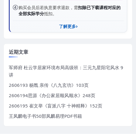
④
购买会员后若执意要求退款，需
扣除已下载课程对应的
全部实际学分
抵扣。
了解更多
近期文章
军师府 杜云学居家环境布局高级班：三元九星阳宅风水 9
讲
2606193 杨戬 亲传《八九玄功》103页
2606194思源《办公家居顺风顺水》248页
2606195 崔文举《盲派八字 十神精释》152页
王凤麟电子书50部凤麟易理PDF书籍