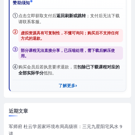
赞助须知
①
点击立即获取支付后
返回刷新或跳转
；支付后无法下载
请联系客服。
②
虚拟资源具有可复制性，不懂可询问；购买后
不支持任何
方式的退款
。
③
部分课程无法直接分享，已压缩处理，需
下载后解压
使
用。
④
购买会员后若执意要求退款，需
扣除已下载课程对应的
全部实际学分
抵扣。
了解更多
近期文章
军师府 杜云学居家环境布局高级班：三元九星阳宅风水 9
讲