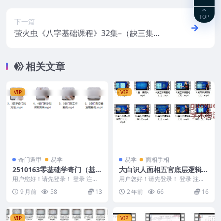
TOP
下一篇
萤火虫《八字基础课程》32集–（缺三集）
介意勿拍
相关文章
VIP
VIP
奇门遁甲
易学
易学
面相手相
2510163零基础学奇门（基础
大白识人面相五官底层逻辑视
到高阶）9集视频 阴‮奇盘‬门Y
频
用户您好！请先登录！ 登录 注册
用户您好！请先登录！ 登录 注册
零基础学奇门（基础到高阶）9集
大白识人底层逻辑 2408220 0.开
9 月前
58
13
2 年前
66
16
视频 阴‮奇盘‬...
学典礼...
VIP
VIP