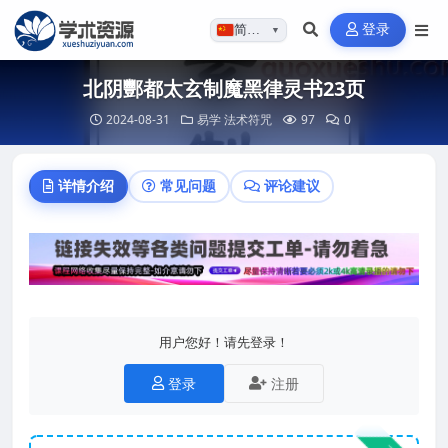
登录
简体…
▼
北阴酆都太玄制魔黑律灵书23页
2024-08-31
易学
法术符咒
97
0
详情介绍
常见问题
评论建议
用户您好！请先登录！
登录
注册