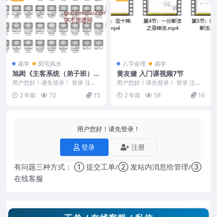
易学
阳宅风水
八字命理
易学
旭闳《主客系统（弟子班）》
黄友健 入门课视频7节
完结
用户您好！请先登录！ 登录 注册
用户您好！请先登录！ 登录 注册
旭闳《主客系统（弟子班）》完结
黄友健 吕氏八字入门课视频7节 2
2 年前
72
15
2 年前
58
16
240744 ...
501027...
用户您好！请先登录！
登录
注册
有问题三种方式： ① 提交工单/② 发站内消息给管理/③
在线客服