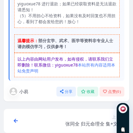
yiguoxue78 进行退款；如果已经获取资料是无法退款
请悉知！
（5）不用担心不给资料，如果没有及时回复也不用担
心，看到了都会发给您的！放心！
温馨提示：
部分玄学、武术、医学等资料非专业人士
请勿模仿学习，仅供参考！
以上内容由网站用户发布，如有侵权，请联系我们立
即删除！联系微信：yiguoxue78
本站所有内容适用本
站免责声明
小易
分享
收藏
点赞(
0
)
上一篇
张同全 归元命理全 集+文档”
在线咨询