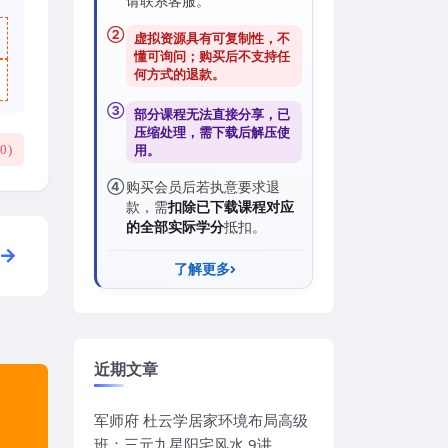
请联系客服。
②
虚拟资源具有可复制性，不
懂可询问；购买后
不支持任
何方式的退款
。
③
部分课程无法直接分享，已
压缩处理，需
下载后解压
使
用。
(
0
)
④
购买会员后若执意要求退
款，需
扣除已下载课程对应
的全部实际学分
抵扣。
了解更多
近期文章
军师府 杜云学居家环境布局高级
班：三元九星阳宅风水 9讲