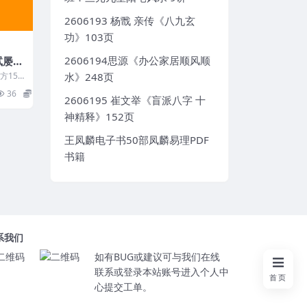
2606193 杨戬 亲传《八九玄
功》103页
2606194思源《办公家居顺风顺
试屡验
方155
水》248页
36
5
2606195 崔文举《盲派八字 十
神精释》152页
王凤麟电子书50部凤麟易理PDF
书籍
系我们
如有BUG或建议可与我们在线
联系或登录本站账号进入个人中
首页
心提交工单。