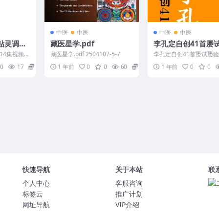
中医
中医
中医
中医
一贴灵调理
藏医星学.pdf
李孔定自创41首屡
方
14集视频
藏医星学.pdf 2504107-5-7
李孔定自创41首屡试屡验
01 徐任药圣一
p 2505440
0
17
13
1 年前
0
0
60
0
1 年前
0
0
快速导航
关于本站
联
个人中心
客服咨询
标签云
推广计划
网址导航
VIP介绍