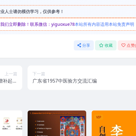
专业人士请勿模仿学习，仅供参考！
立即删除！联系微信：yiguoxue78
本站所有内容适用本站免责声明
分享
收藏
点赞
上一篇
下一篇
增补起名
广东省1957中医验方交流汇编
7页.pdf
VIP