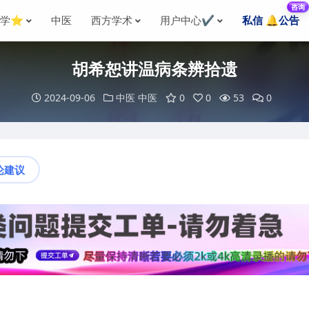
咨询
国学⭐
中医
西方学术
用户中心✔️
私信 🔔公告
胡希恕讲温病条辨拾遗
2024-09-06
中医
中医
0
0
53
0
论建议