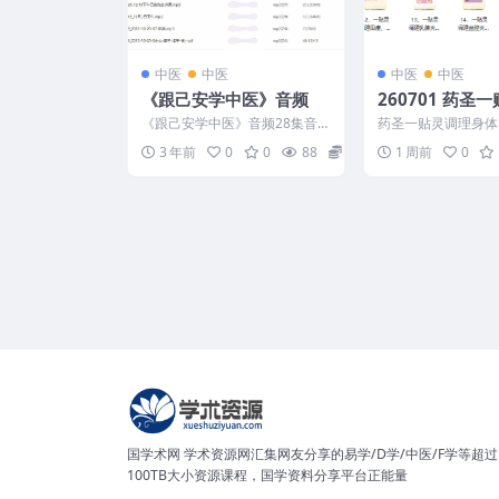
中医
中医
中医
中医
《跟己安学中医》音频
260701 药圣
身体14集视频课
《跟己安学中医》音频28集音
药圣一贴灵调理身体
频 231081
课 260701 2607
3 年前
0
0
88
18
1 周前
0
贴灵调理身...
国学术网 学术资源网汇集网友分享的易学/D学/中医/F学等超过
100TB大小资源课程，国学资料分享平台正能量