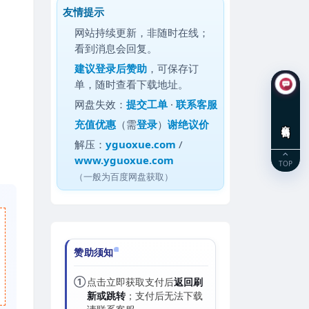
友情提示
网站持续更新，非随时在线；
看到消息会回复。
建议
登录后赞助
，可保存订
单，随时查看下载地址。
网盘失效：
提交工单
·
联系客服
充值优惠
（需
登录
）
谢绝议价
在线咨询
解压：
yguoxue.com
/
www.yguoxue.com
TOP
（一般为百度网盘获取）
赞助须知
①
点击立即获取支付后
返回刷
新或跳转
；支付后无法下载