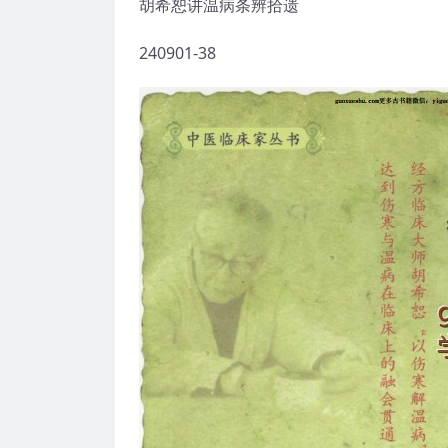
胡希恕讲温病条辨拾遗
240901-38