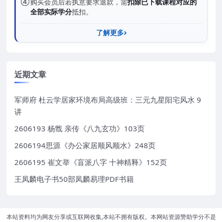
④
购买会员后若执意要求退款，需
扣除已下载课程对应的
全部实际学分
抵扣。
了解更多
近期文章
军师府 杜云学居家环境布局高级班：三元九星阳宅风水 9
讲
2606193 杨戬 亲传《八九玄功》103页
2606194思源《办公家居顺风顺水》248页
2606195 崔文举《盲派八字 十神精释》152页
王凤麟电子书50部凤麟易理PDF书籍
本站资料均为网友分享或互联网收集,本站不拥有版权。本网站资源赞助学分不是