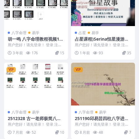
八字命理
易学
占星
易学
胡一鸣 八字命理教程视频16
占星课程)Serina恒星漫游之
集
旅·解密星空的语言～深度‮习
用户您好！请先登录！ 登录 注册
用户您好！请先登录！ 登录 注册
胡一鸣 八字命理教程视频16集 Y2
学‬一整年～心灵升级3.0「知
占星课程)Serina恒星漫游之旅·解
3 年前
176
15
1 年前
93
35
302-9...
密星空的...
识层面+实修层面」
VIP
VIP
八字命理
易学
八字命理
易学
2512328 古一老师极简八字
251190邱易芸四柱八字进阶
课18节视频Y
之路之象法应用解秘，1集视
用户您好！请先登录！ 登录 注册
用户您好！请先登录！ 登录 注册
古一老师极简八字课18节视频Y 25
频，时长约2小时42分钟Y
邱易芸四柱八字进阶之路之象法应
7 月前
52
10
8 月前
48
7
12328...
用解秘，1集视频...