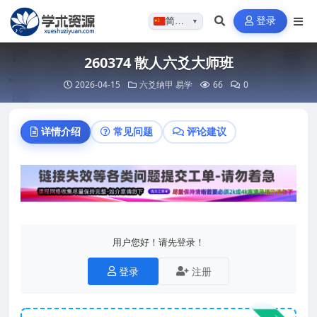
登录
简体…
▼
260374 散人六爻大师班
2026-04-15
六爻纳甲
易学
66
0
详情介绍
常见问题
评论建议
用户您好！请先登录！
登录
注册