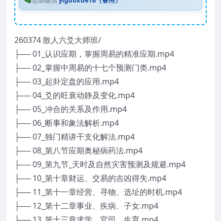
也加微信
yiguoxue78（备用）
260374 散人六爻大师班/
├── 01_认识应期，掌握周易的精准应期.mp4
├── 02_掌握中周易的十七个预测门类.mp4
├── 03_起卦定盘的应用.mp4
├── 04_爻的旺衰动静及变化.mp4
├── 05_冲合的关系及作用.mp4
├── 06_断事和象法解析.mp4
├── 07_独门精讲干支化解法.mp4
├── 08_第八节应期奥秘病药法.mp4
├── 09_第九节_天时及自然灾害预测及规避.mp4
├── 10_第十章财运、交易的吉凶得失.mp4
├── 11_第十一章经营、寻物、选址的时机.mp4
├── 12_第十二章事业、疾病、子女.mp4
├── 13_第十三章求学、官司、生育.mp4