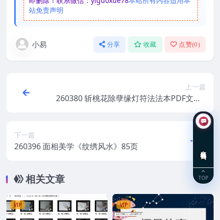
即删除！联系微信：yiguoxue78
本站所有内容适用本
站免责声明
小易
分享
收藏
点赞(
0
)
上一篇
260380 斩桃花除孽缘灯符法法本PDF文档6
页Y
下一篇
260396 面相美学《纹绣风水》85页
在线咨询
相关文章
TOP
VIP
VIP