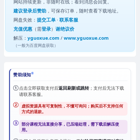
网站持续更新，非随时在线；看到消息会回复。
建议
登录后赞助
，可保存订单，随时查看下载地址。
网盘失效：
提交工单
·
联系客服
充值优惠
（需
登录
）
谢绝议价
解压：
yguoxue.com
/
www.yguoxue.com
（一般为百度网盘获取）
赞助须知
①
点击立即获取支付后
返回刷新或跳转
；支付后无法下载
请联系客服。
②
虚拟资源具有可复制性，不懂可询问；购买后
不支持任何
方式的退款
。
③
部分课程无法直接分享，已压缩处理，需
下载后解压
使
用。