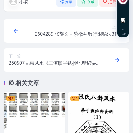
小易
分享
收藏
点赞(
0
)
在线咨询
上一篇
2604289 张耀文 – 紫微斗数行限秘法314页
TOP
下一篇
260507古籍风水《三僚廖平锈抄地理秘诀》
上下2册合并版 总200单页Y
相关文章
VIP
VIP