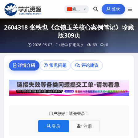
登录
简体…
▼
2604318 张秩也《金锁玉关核心案例笔记》珍藏
版309页
2026-06-03
易学
阳宅风水
69
0
详情介绍
常见问题
评论建议
用户您好！请先登录！
登录
注册