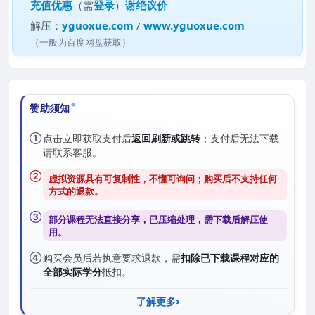
充值优惠
（需
登录
）
谢绝议价
解压：
yguoxue.com
/
www.yguoxue.com
（一般为百度网盘获取）
赞助须知
①
点击立即获取支付后
返回刷新或跳转
；支付后无法下载
请联系客服。
②
虚拟资源具有可复制性，不懂可询问；购买后
不支持任何
方式的退款
。
③
部分课程无法直接分享，已压缩处理，需
下载后解压
使
用。
④
购买会员后若执意要求退款，需
扣除已下载课程对应的
全部实际学分
抵扣。
了解更多