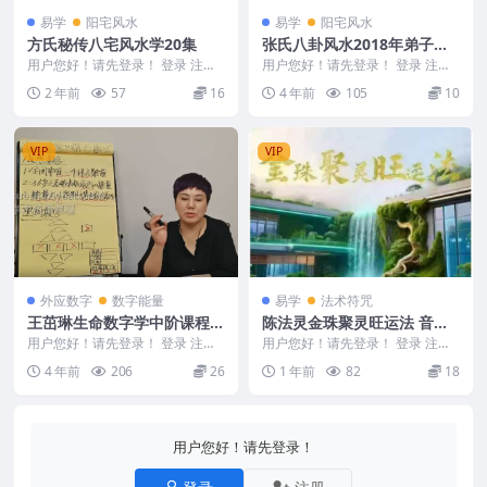
易学
阳宅风水
易学
阳宅风水
方氏秘传八宅风水学20集
张氏八卦风水2018年弟子绝
密资料1pdf+2pdf
用户您好！请先登录！ 登录 注册
用户您好！请先登录！ 登录 注册
方氏秘传八宅风水学20集 241122
张氏八卦风水2018年弟子绝密资
2 年前
57
16
4 年前
105
10
2 92...
料 M2301...
VIP
VIP
外应数字
数字能量
易学
法术符咒
王茁琳生命数字学中阶课程视
陈法灵金珠聚灵旺运法 音频
频37集
+资料Y
用户您好！请先登录！ 登录 注册
用户您好！请先登录！ 登录 注册
F225802.生命数字学中阶 火爆推
陈法灵金珠聚灵旺运法 音频+资料
4 年前
206
26
1 年前
82
18
出生命数...
Y 25061...
用户您好！请先登录！