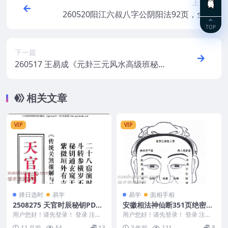
上一篇
260520阳江六叔八字公阴阳法92页，全网
独家，稀缺好课Y
TOP
下一篇
260517 王易成《元卦三元风水高级班秘
本》(杨公风水弟子班面授笔记)231页Y
相关文章
VIP
VIP
择日选时
易学
易学
面相手相
2508275 天官时辰秘钥PDF
安徽相法神仙断351页绝密内
文档117页，传统关煞禳解与
部资料
用户您好！请先登录！ 登录 注册
用户您好！请先登录！ 登录 注册
星宿择日周堂通考Y
天官时辰秘钥PDF文档117页，传
安徽相法神仙断351页绝密内部资
11 月前
54
13
3 年前
111
8