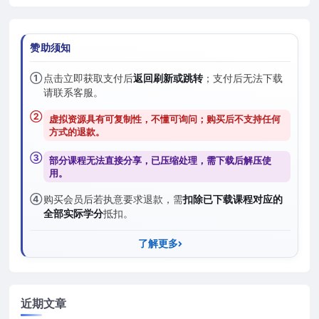
赞助须知
①
点击立即获取支付后
返回刷新或跳转
；支付后无法下载
请联系客服。
②
虚拟资源具有可复制性，不懂可询问；购买后
不支持任何
方式的退款
。
③
部分课程无法直接分享，已压缩处理，需
下载后解压
使
用。
④
购买会员后若执意要求退款，需
扣除已下载课程对应的
全部实际学分
抵扣。
了解更多
近期文章