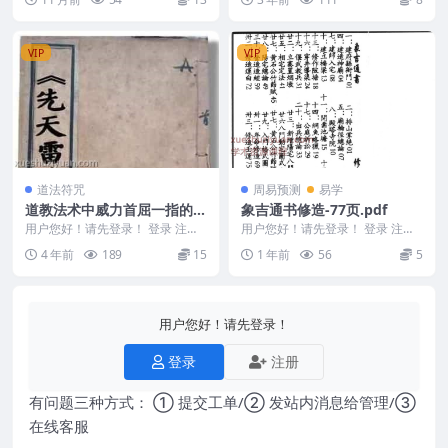
统关煞禳解与...
料 Y2307...
VIP
VIP
道法符咒
周易预测
易学
道教法术中威力首屈一指的
象吉通书修造-77页.pdf
《先天雷法》古籍
用户您好！请先登录！ 登录 注册
用户您好！请先登录！ 登录 注册
D22522.先天雷法 道教中有很多神
象吉通书 250411-1 修造-77页.p
4 年前
189
15
1 年前
56
5
奇的法术...
d...
用户您好！请先登录！
登录
注册
有问题三种方式： ① 提交工单/② 发站内消息给管理/③
在线客服