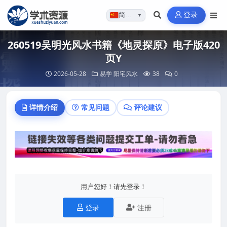
登录
简体…
▼
260519吴明光风水书籍《地灵探原》电子版420
页Y
2026-05-28
易学
阳宅风水
38
0
详情介绍
常见问题
评论建议
用户您好！请先登录！
登录
注册