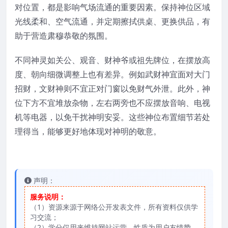
对位置，都是影响气场流通的重要因素。保持神位区域
光线柔和、空气流通，并定期擦拭供桌、更换供品，有
助于营造肃穆恭敬的氛围。
不同神灵如关公、观音、财神爷或祖先牌位，在摆放高
度、朝向细微调整上也有差异。例如武财神宜面对大门
招财，文财神则不宜正对门窗以免财气外泄。此外，神
位下方不宜堆放杂物，左右两旁也不应摆放音响、电视
机等电器，以免干扰神明安妥。这些神位布置细节若处
理得当，能够更好地体现对神明的敬意。
声明：
服务说明：
（1）资源来源于网络公开发表文件，所有资料仅供学
习交流；
（2）学分仅用来维持网站运营，性质为用户友情赞