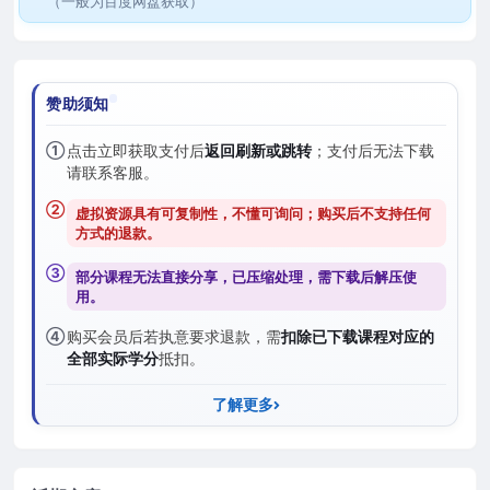
（一般为百度网盘获取）
赞助须知
①
点击立即获取支付后
返回刷新或跳转
；支付后无法下载
请联系客服。
②
虚拟资源具有可复制性，不懂可询问；购买后
不支持任何
方式的退款
。
③
部分课程无法直接分享，已压缩处理，需
下载后解压
使
用。
④
购买会员后若执意要求退款，需
扣除已下载课程对应的
全部实际学分
抵扣。
了解更多