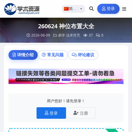
登录
简体…
▼
260624 神位布置大全
2026-06-09
易学
法术符咒
37
0
详情介绍
常见问题
评论建议
用户您好！请先登录！
登录
注册