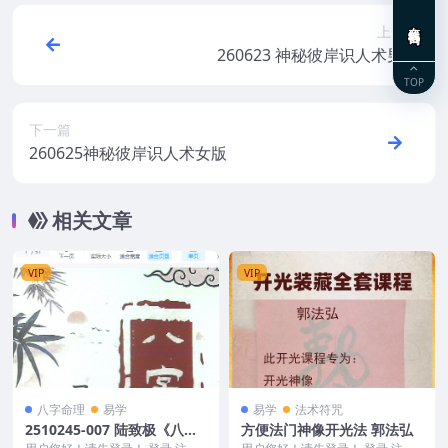
在线咨询
上一篇
260623 神秘彼岸识人术男版
TOP
下一篇
260625神秘彼岸识人术女版
相关文章
VIP
VIP
八字命理
易学
易学
法术符咒
2510245-007 陆致极《八字
方便法门神像开光法 郭法弘
民间绝招》51页.pdf