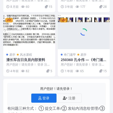
用户您好！请先登录！ 登录 注册
用户您好！请先登录！ 登录 注册
陆致极《八字民间绝招》51页.pdf
方便法门神像开光法 郭法弘 简章
8 月前
60
15
3 年前
177
28
2510...
开光法 Y23...
VIP
VIP
易学
风水课程
奇门遁甲
易学
潘长军吉日良辰内部资料
250360 孔令伟 —《奇门遁甲
秘笈：企业经营决策大智慧》
用户您好！请先登录！ 登录 注册
用户您好！请先登录！ 登录 注册
编号：MY2212-200-95 潘长军吉
6DVD
250360 孔令伟 —《奇门遁甲秘
4 年前
82
5
1 年前
65
15
日良...
笈：企业经...
用户您好！请先登录！
登录
注册
有问题三种方式： ① 提交工单/② 发站内消息给管理/③